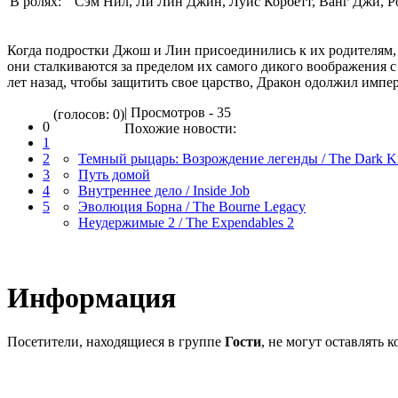
В ролях:
Сэм Нил, Ли Лин Джин, Луис Корбетт, Ванг Джи, Р
Когда подростки Джош и Лин присоединились к их родителям, 
они сталкиваются за пределом их самого дикого воображения 
лет назад, чтобы защитить свое царство, Дракон одолжил импе
| Просмотров - 35
(голосов: 0)
0
Похожие новости:
1
2
Темный рыцарь: Возрождение легенды / The Dark Kn
3
Путь домой
4
Внутреннее дело / Inside Job
5
Эволюция Борна / The Bourne Legacy
Неудержимые 2 / The Expendables 2
Информация
Посетители, находящиеся в группе
Гости
, не могут оставлять