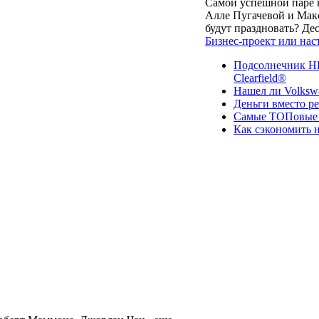
Самой успешной паре в
Алле Пугачевой и Макс
будут праздновать? Д
Бизнес-проект или нас
Подсолнечник НК
Clearfield®
Нашел ли Volksw
Деньги вместо р
Самые ТОПовые с
Как сэкономить н