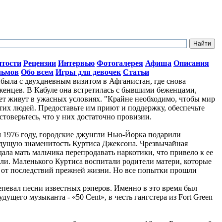
итости
Рецензии
Интервью
Фотогалерея
Афиша
Описания
льмов
Обо всем
Игры для девочек
Статьи
ыла с двухдневным визитом в Афганистан, где снова
женцев. В Кабуле она встретилась с бывшими беженцами,
лет живут в ужасных условиях. "Крайне необходимо, чтобы мир
тих людей. Предоставьте им приют и поддержку, обеспечьте
стоверьтесь, что у них достаточно провизии.
ом 1976 году, городские джунгли Нью-Йорка подарили
дущую знаменитость Куртиса Джексона. Чрезвычайная
ала мать мальчика перепродавать наркотики, что привело к ее
ли. Маленького Куртиса воспитали родители матери, которые
о от последствий прежней жизни. Но все попытки прошли
репевал песни известных рэперов. Именно в это время был
ущего музыканта - «50 Cent», в честь гангстера из Fort Green