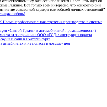
 отечественном шоу бизнесе исполняется 10 лет. Речь идет об
име Галкине. Вот только всем интересно, что конкретно они
есятилетие совместной карьеры или юбилей личных отношений?
тоящая любовь?
 Неома: профессиональная стратегия производства в системе
agen «Святой Грааль» в автомобильной промышленности?
емонта от застройщика ООО «ГСД»: инструкция юриста
ауны и бани в Екатеринбурге
а авиабилетах и не попасть в ловушку цен