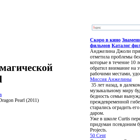
Скоро в кино
Знамен
фильмов
Каталог фи
Анджелина Джоли приб
отметила проблемы бе
которые в течение 10 
 магической
обратил внимание на э
рабочими местами, удо
l
Миссия Анжелины
35 лет назад, в далек
музыкальному миру бу
в
бедность семьи вынужд
преждевременной гибе
старались оградить ег
даром.
Уже в школе Curtis пе
придуман псевдоним буд
Projects.
50 Cent