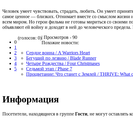
Человек умеет чувствовать, страдать, любить. Он умеет принять
самое ценное — близких. Отнимает вместе со смыслом жизни и
всем миром. Но герои фильма не готовы мириться со своими п
объявляют ей войну и доходят в ней до человеческого предела
| Просмотров - 90
(голосов: 0)
0
Похожие новости:
1
2
Сердце воина / A Warriors Heart
3
Бегущий по лезвию / Blade Runner
4
Четыре Рождества / Four Christmases
5
Седьмой этап / Phase 7
Процветание: Что станет с Землей / THRIVE: What on 
Информация
Посетители, находящиеся в группе
Гости
, не могут оставлять