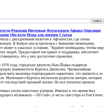
итости
Рецензии
Интервью
Фотогалерея
Афиша
Описания
льмов
Обо всем
Игры для девочек
Статьи
ыла с двухдневным визитом в Афганистан, где снова
женцев. В Кабуле она встретилась с бывшими беженцами,
лет живут в ужасных условиях. "Крайне необходимо, чтобы мир
тих людей. Предоставьте им приют и поддержку, обеспечьте
стоверьтесь, что у них достаточно провизии.
ом 1976 году, городские джунгли Нью-Йорка подарили
дущую знаменитость Куртиса Джексона. Чрезвычайная
ала мать мальчика перепродавать наркотики, что привело к ее
ли. Маленького Куртиса воспитали родители матери, которые
о от последствий прежней жизни. Но все попытки прошли
репевал песни известных рэперов. Именно в это время был
ущего музыканта - «50 Cent», в честь гангстера из Fort Green