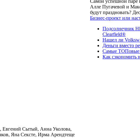
Самой успешной паре в
Алле Пугачевой и Макс
будут праздновать? Д
Бизнес-проект или нас
Подсолнечник НК
Clearfield®
Нашел ли Volksw
Деньги вместо р
Самые ТОПовые с
Как сэкономить н
, Евгений Сытый, Анна Уколова,
ков, Яна Сексте, Ирма Арендтеще