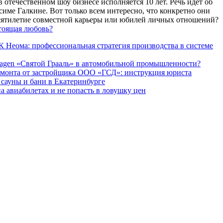
 отечественном шоу бизнесе исполняется 10 лет. Речь идет об
име Галкине. Вот только всем интересно, что конкретно они
есятилетие совместной карьеры или юбилей личных отношений?
тоящая любовь?
 Неома: профессиональная стратегия производства в системе
agen «Святой Грааль» в автомобильной промышленности?
емонта от застройщика ООО «ГСД»: инструкция юриста
ауны и бани в Екатеринбурге
а авиабилетах и не попасть в ловушку цен