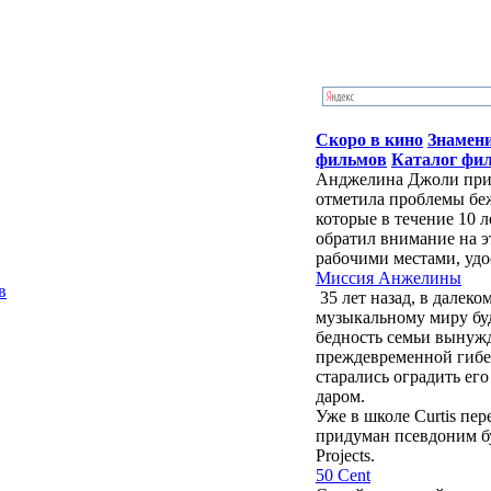
Скоро в кино
Знамен
фильмов
Каталог фи
Анджелина Джоли приб
отметила проблемы бе
которые в течение 10 
обратил внимание на э
рабочими местами, удо
Миссия Анжелины
в
35 лет назад, в далек
музыкальному миру бу
бедность семьи вынужд
преждевременной гибе
старались оградить ег
даром.
Уже в школе Curtis пе
придуман псевдоним буд
Projects.
50 Cent