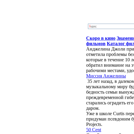
Скоро в кино
Знамен
фильмов
Каталог фи
Анджелина Джоли приб
отметила проблемы бе
которые в течение 10 
обратил внимание на э
рабочими местами, удо
Миссия Анжелины
35 лет назад, в далек
музыкальному миру бу
бедность семьи вынужд
преждевременной гибе
старались оградить ег
даром.
Уже в школе Curtis пе
придуман псевдоним буд
Projects.
50 Cent