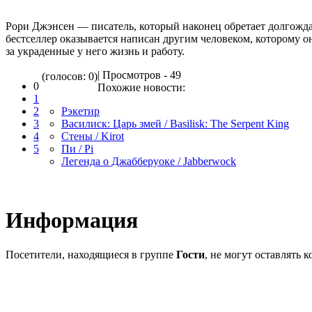
Рори Джэнсен — писатель, который наконец обретает долгожда
бестселлер оказывается написан другим человеком, которому о
за украденные у него жизнь и работу.
| Просмотров - 49
(голосов: 0)
0
Похожие новости:
1
2
Рэкетир
3
Василиск: Царь змей / Basilisk: The Serpent King
4
Стены / Kirot
5
Пи / Pi
Легенда о Джабберуоке / Jabberwock
Информация
Посетители, находящиеся в группе
Гости
, не могут оставлять