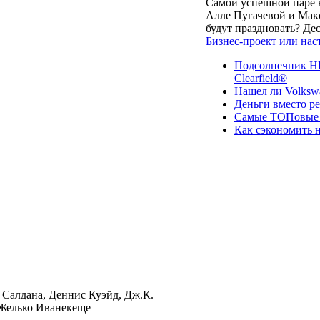
Самой успешной паре в
Алле Пугачевой и Макс
будут праздновать? Д
Бизнес-проект или нас
Подсолнечник НК
Clearfield®
Нашел ли Volksw
Деньги вместо р
Самые ТОПовые с
Как сэкономить н
 Салдана, Деннис Куэйд, Дж.К.
 Желько Иванекеще