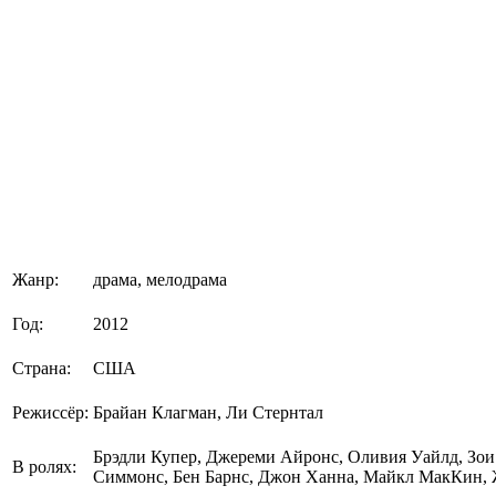
Жанр:
драма, мелодрама
Год:
2012
Страна:
США
Режиссёр:
Брайан Клагман, Ли Стернтал
Брэдли Купер, Джереми Айронс, Оливия Уайлд, Зои
В ролях:
Симмонс, Бен Барнс, Джон Ханна, Майкл МакКин,