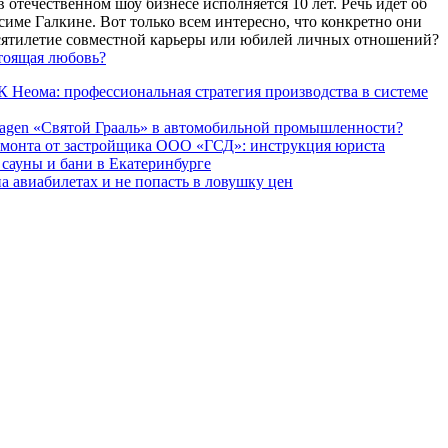
 отечественном шоу бизнесе исполняется 10 лет. Речь идет об
име Галкине. Вот только всем интересно, что конкретно они
есятилетие совместной карьеры или юбилей личных отношений?
тоящая любовь?
 Неома: профессиональная стратегия производства в системе
agen «Святой Грааль» в автомобильной промышленности?
емонта от застройщика ООО «ГСД»: инструкция юриста
ауны и бани в Екатеринбурге
а авиабилетах и не попасть в ловушку цен