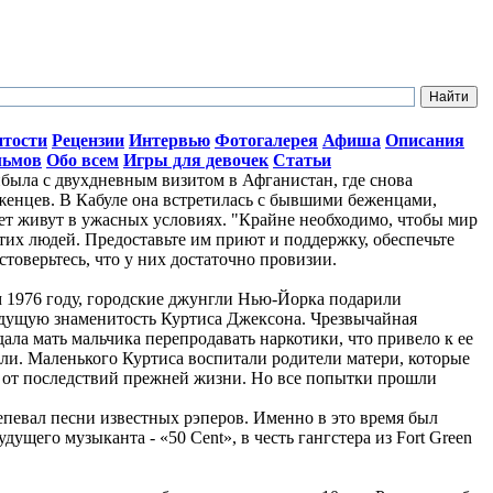
итости
Рецензии
Интервью
Фотогалерея
Афиша
Описания
льмов
Обо всем
Игры для девочек
Статьи
ыла с двухдневным визитом в Афганистан, где снова
женцев. В Кабуле она встретилась с бывшими беженцами,
лет живут в ужасных условиях. "Крайне необходимо, чтобы мир
тих людей. Предоставьте им приют и поддержку, обеспечьте
стоверьтесь, что у них достаточно провизии.
ом 1976 году, городские джунгли Нью-Йорка подарили
дущую знаменитость Куртиса Джексона. Чрезвычайная
ала мать мальчика перепродавать наркотики, что привело к ее
ли. Маленького Куртиса воспитали родители матери, которые
о от последствий прежней жизни. Но все попытки прошли
репевал песни известных рэперов. Именно в это время был
ущего музыканта - «50 Cent», в честь гангстера из Fort Green