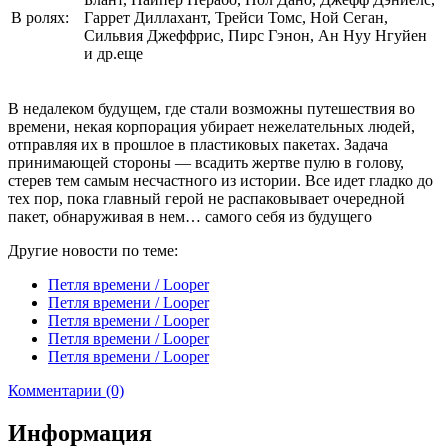
В ролях:
Гаррет Диллахант, Трейси Томс, Ной Сеган,
Сильвия Джеффрис, Пирс Гэнон, Ан Нуу Нгуйен
и др.еще
В недалеком будущем, где стали возможны путешествия во
времени, некая корпорация убирает нежелательных людей,
отправляя их в прошлое в пластиковых пакетах. Задача
принимающей стороны — всадить жертве пулю в голову,
стерев тем самым несчастного из истории. Все идет гладко до
тех пор, пока главный герой не распаковывает очередной
пакет, обнаруживая в нем… самого себя из будущего
Другие новости по теме:
Петля времени / Looper
Петля времени / Looper
Петля времени / Looper
Петля времени / Looper
Петля времени / Looper
Комментарии (0)
Информация