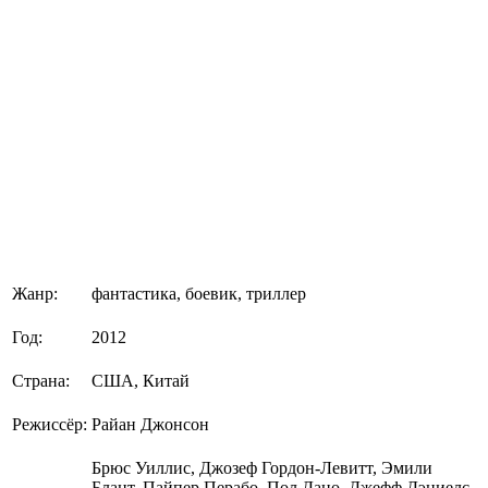
Жанр:
фантастика, боевик, триллер
Год:
2012
Страна:
США, Китай
Режиссёр:
Райан Джонсон
Брюс Уиллис, Джозеф Гордон-Левитт, Эмили
Блант, Пайпер Перабо, Пол Дано, Джефф Дэниелс,