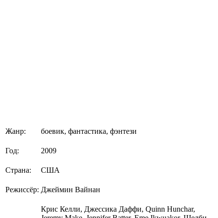
Жанр:
боевик, фантастика, фэнтези
Год:
2009
Страна:
США
Режиссёр:
Джеймин Вайнан
Крис Келли, Джессика Даффи, Quinn Hunchar,
Jeremy Make, Jennifer Batter, Eme Ikwuakor, Шелби