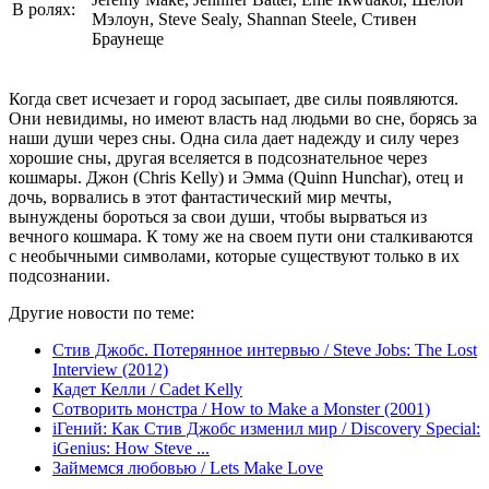
В ролях:
Мэлоун, Steve Sealy, Shannan Steele, Стивен
Браунеще
Когда свет исчезает и город засыпает, две силы появляются.
Они невидимы, но имеют власть над людьми во сне, борясь за
наши души через сны. Одна сила дает надежду и силу через
хорошие сны, другая вселяется в подсознательное через
кошмары. Джон (Chris Kelly) и Эмма (Quinn Hunchar), отец и
дочь, ворвались в этот фантастический мир мечты,
вынуждены бороться за свои души, чтобы вырваться из
вечного кошмара. К тому же на своем пути они сталкиваются
с необычными символами, которые существуют только в их
подсознании.
Другие новости по теме:
Стив Джобс. Потерянное интервью / Steve Jobs: The Lost
Interview (2012)
Кадет Келли / Cadet Kelly
Сотворить монстра / How to Make a Monster (2001)
iГений: Как Стив Джобс изменил мир / Discovery Special:
iGenius: How Steve ...
Займемся любовью / Lets Make Love