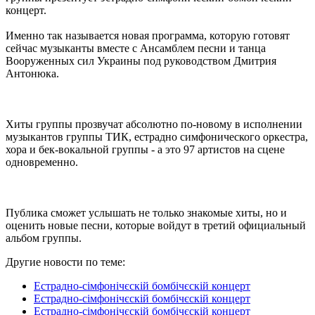
концерт.
Именно так называется новая программа, которую готовят
сейчас музыканты вместе с Ансамблем песни и танца
Вооруженных сил Украины под руководством Дмитрия
Антонюка.
Хиты группы прозвучат абсолютно по-новому в исполнении
музыкантов группы ТИК, естрадно симфонического оркестра,
хора и бек-вокальной группы - а это 97 артистов на сцене
одновременно.
Публика сможет услышать не только знакомые хиты, но и
оценить новые песни, которые войдут в третий официальный
альбом группы.
Другие новости по теме:
Естрадно-сімфонічєскій бомбічєскій концерт
Естрадно-сімфонічєскій бомбічєскій концерт
Естрадно-сімфонічєскій бомбічєскій концерт