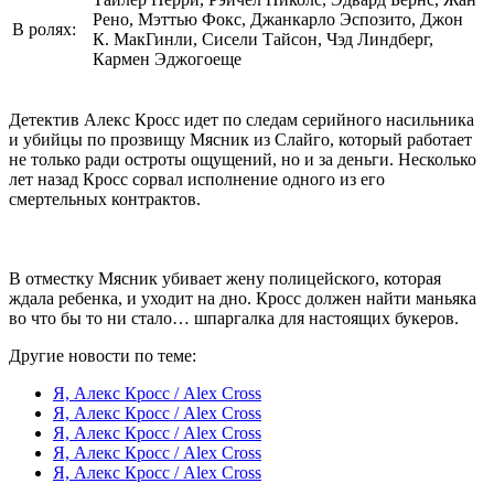
Рено, Мэттью Фокс, Джанкарло Эспозито, Джон
В ролях:
К. МакГинли, Сисели Тайсон, Чэд Линдберг,
Кармен Эджогоеще
Детектив Алекс Кросс идет по следам серийного насильника
и убийцы по прозвищу Мясник из Слайго, который работает
не только ради остроты ощущений, но и за деньги. Несколько
лет назад Кросс сорвал исполнение одного из его
смертельных контрактов.
В отместку Мясник убивает жену полицейского, которая
ждала ребенка, и уходит на дно. Кросс должен найти маньяка
во что бы то ни стало… шпаргалка для настоящих букеров.
Другие новости по теме:
Я, Алекс Кросс / Alex Cross
Я, Алекс Кросс / Alex Cross
Я, Алекс Кросс / Alex Cross
Я, Алекс Кросс / Alex Cross
Я, Алекс Кросс / Alex Cross