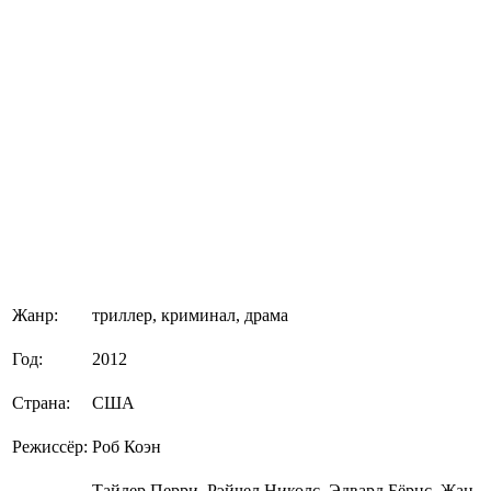
Жанр:
триллер, криминал, драма
Год:
2012
Страна:
США
Режиссёр:
Роб Коэн
Тайлер Перри, Рэйчел Николс, Эдвард Бёрнс, Жан