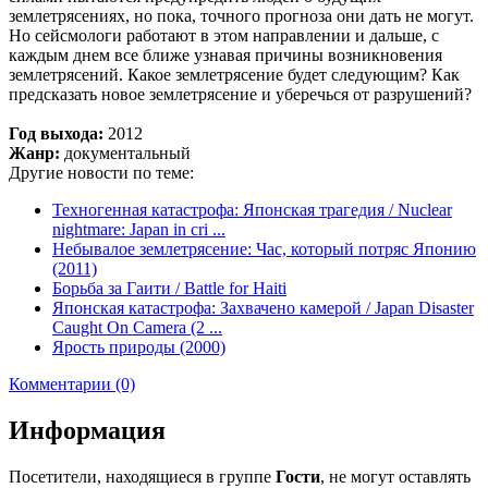
землетрясениях, но пока, точного прогноза они дать не могут.
Но сейсмологи работают в этом направлении и дальше, с
каждым днем все ближе узнавая причины возникновения
землетрясений. Какое землетрясение будет следующим? Как
предсказать новое землетрясение и уберечься от разрушений?
Год выхода:
2012
Жанр:
документальный
Другие новости по теме:
Техногенная катастрофа: Японская трагедия / Nuclear
nightmare: Japan in cri ...
Небывалое землетрясение: Час, который потряс Японию
(2011)
Борьба за Гаити / Battle for Haiti
Японская катастрофа: Захвачено камерой / Japan Disaster
Caught On Camera (2 ...
Ярость природы (2000)
Комментарии (0)
Информация
Посетители, находящиеся в группе
Гости
, не могут оставлять