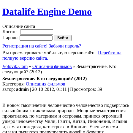
Datalife Engine Demo
Описание сайта
Логин:
Пароль:
Регистрация на сайте!
Забыли пароль?
Вы просматриваете мобильную версию сайта.
Перейти на
полную версию сайта.
Volovik.Com
»
Описания фильмов
» Землетрясение. Кто
следующий? (2012)
Землетрясение. Кто следующий? (2012)
Категория:
Описания фильмов
автор:
admin
| 20-10-2012, 01:11 | Просмотров: 39
В новом тысячелетии человечество человечество подверглось
сильнейшим катаклизмам природы. Мощные землетрясения
прокатились по материкам и островам, принося огромный
ущерб человечеству. Чили, Гаити, Китай, Индонезия, Италия
и, самая последняя, катастрофа в Японии. Ученые всеми
силами пытаются предупредить людей о будущих