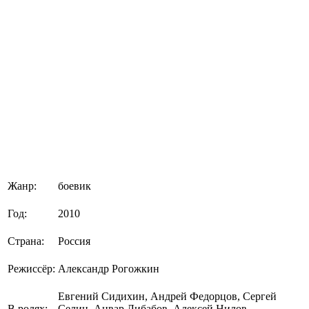
Жанр:
боевик
Год:
2010
Страна:
Россия
Режиссёр:
Александр Рогожкин
Евгений Сидихин, Андрей Федорцов, Сергей
В ролях:
Селин, Анвар Либабов, Алексей Нилов,