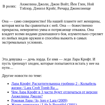
Анжелина Джоли, Джон Войт, Йен Глен, Ной
В ролях:
Тэйлор, Дэниэл Крэйг, Ричард Джонсонеще
Она — само совершенство! На нашей планете нет женщины,
которая могла бы сравниться с ней. Она — божественно
прекрасна, невероятно умна и потрясающе отважна. Она
владеет всеми видами рукопашного боя, изумительно стреляет
из любых видов оружия и способна выжить в самых
экстремальных условиях.
Эта девушка — дочь лорда. Ее имя — леди Лара Крофт. И
пусть трепещут злодеи, которые попытаются встать у нее на
пути…
Другие новости по теме:
Лара Крофт: Расхитительница гробниц 2 - Колыбель
жизни / Lara Croft Tomb Ra ...
Чем Лара Крофт в 3 части будет отличаться от версии
Анжелины Джоли?
Роковая Лара / Io, loro e Lara (2009)
Жизнь прекрасна / Life Is Beautiful (2001)