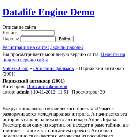
Datalife Engine Demo
Описание сайта
Логин:
Пароль:
Регистрация на сайте!
Забыли пароль?
Вы просматриваете мобильную версию сайта.
Перейти на
полную версию сайта.
Volovik.Com
»
Описания фильмов
» Парижский антиквар
(2001)
Парижский антиквар (2001)
Категория:
Описания фильмов
автор:
admin
| 10-11-2012, 11:51 | Просмотров: 39
Вокруг уникального космического проекта «Гермес»
разворачивается международная интрига. А начинается эта
история в салоне парижского антиквара Анри Лорана.
Рассматривая одну из картин, он находит в раме тайник, а в
тайнике — дискету с описанием проекта. Антиквар
немедленно связывается с человеком из российского