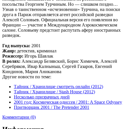
посольства Георгием Турчиным. Но — слишком поздно…
Узнав о таинственном «исчезновении» Турчина, на поиски
друга в Париж отправляется агент российской разведки
Алексей Соловьев. Официальная версия его появления во
Франции — участие в Международном Аэрокосмическом
салоне. Соловьеву предстоит распутать аферу иностранных
разведок.
Год выпуска:
2001
Жанр:
детектив, криминал
Режиссер:
Игорь Шавлак
В ролях:
Александр Белявский, Борис Химичев, Алексей
Серебряков, Ивар Калныньш, Сергей Газаров, Евгений
Киндинов, Мария Аниканова
Другие новости по теме:
Тайник / Хранилище смотреть онлайн (2012)
Тайник / Хранилище / Stash House (2012)
Несколько призрачных дней
2001 год: Космическая одиссея / 2001: A Space Odyssey
Притворщик 2001 / The Pretender 2001
Комментарии (0)