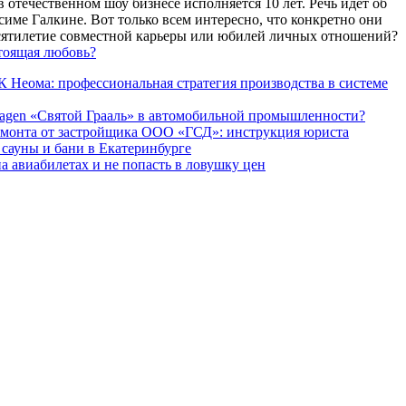
 отечественном шоу бизнесе исполняется 10 лет. Речь идет об
име Галкине. Вот только всем интересно, что конкретно они
есятилетие совместной карьеры или юбилей личных отношений?
тоящая любовь?
 Неома: профессиональная стратегия производства в системе
agen «Святой Грааль» в автомобильной промышленности?
емонта от застройщика ООО «ГСД»: инструкция юриста
ауны и бани в Екатеринбурге
а авиабилетах и не попасть в ловушку цен