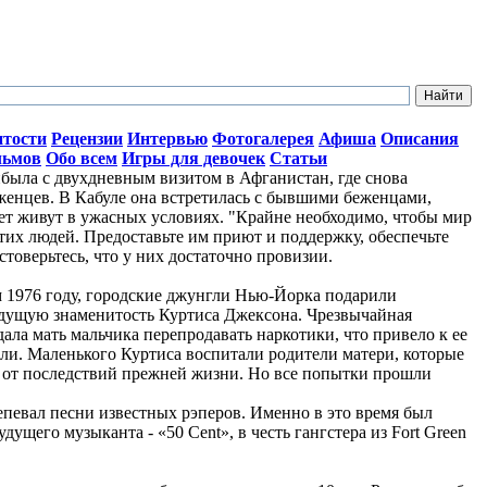
итости
Рецензии
Интервью
Фотогалерея
Афиша
Описания
льмов
Обо всем
Игры для девочек
Статьи
ыла с двухдневным визитом в Афганистан, где снова
женцев. В Кабуле она встретилась с бывшими беженцами,
лет живут в ужасных условиях. "Крайне необходимо, чтобы мир
тих людей. Предоставьте им приют и поддержку, обеспечьте
стоверьтесь, что у них достаточно провизии.
ом 1976 году, городские джунгли Нью-Йорка подарили
дущую знаменитость Куртиса Джексона. Чрезвычайная
ала мать мальчика перепродавать наркотики, что привело к ее
ли. Маленького Куртиса воспитали родители матери, которые
о от последствий прежней жизни. Но все попытки прошли
репевал песни известных рэперов. Именно в это время был
ущего музыканта - «50 Cent», в честь гангстера из Fort Green