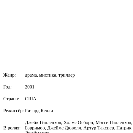
Жанр:
драма, мистика, триллер
Год:
2001
Страна:
США
Режиссёр:
Ричард Келли
Джейк Гилленхол, Холмс Осборн, Мэгги Гилленхол
В ролях:
Бэрримор, Джеймс Дюволл, Артур Таксиер, Патрик 