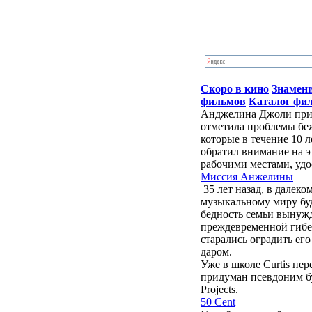
Скоро в кино
Знамен
фильмов
Каталог фи
Анджелина Джоли приб
отметила проблемы бе
которые в течение 10 
обратил внимание на э
рабочими местами, удо
Миссия Анжелины
35 лет назад, в далек
музыкальному миру бу
бедность семьи вынужд
преждевременной гибе
старались оградить ег
даром.
Уже в школе Curtis пе
придуман псевдоним буд
Projects.
50 Cent