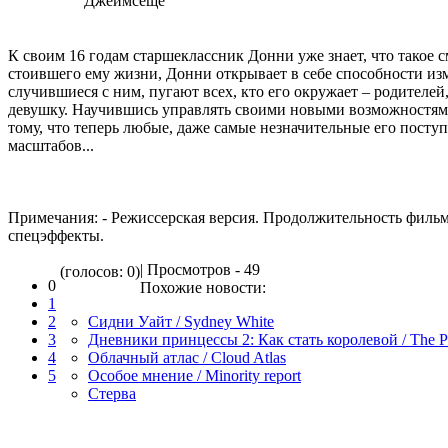
Джеймсеще
К своим 16 годам старшеклассник Донни уже знает, что такое см
стоившего ему жизни, Донни открывает в себе способности изм
случившиеся с ним, пугают всех, кто его окружает – родителей
девушку. Научившись управлять своими новыми возможностям
тому, что теперь любые, даже самые незначительные его пост
масштабов...
Примечания: - Режиссерская версия. Продолжительность фильм
спецэффекты.
| Просмотров - 49
(голосов: 0)
0
Похожие новости:
1
2
Сидни Уайт / Sydney White
3
Дневники принцессы 2: Как стать королевой / The Pr
4
Облачный атлас / Cloud Atlas
5
Особое мнение / Minority report
Стерва