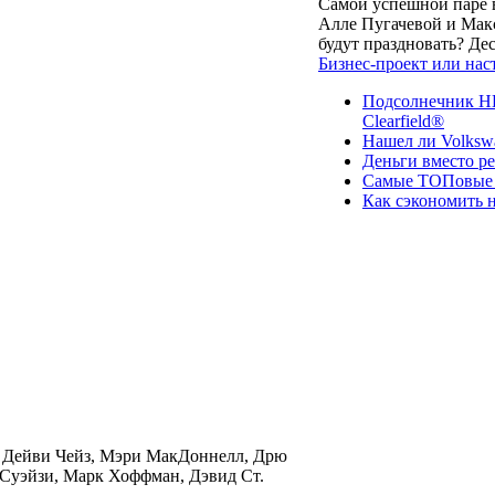
Самой успешной паре в
Алле Пугачевой и Макс
будут праздновать? Д
Бизнес-проект или нас
Подсолнечник НК
Clearfield®
Нашел ли Volksw
Деньги вместо р
Самые ТОПовые с
Как сэкономить н
, Дейви Чейз, Мэри МакДоннелл, Дрю
Суэйзи, Марк Хоффман, Дэвид Ст.