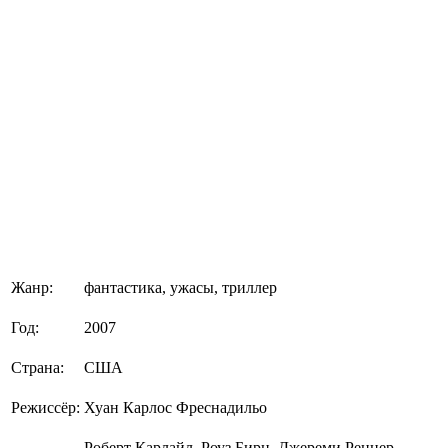
Жанр:
фантастика, ужасы, триллер
Год:
2007
Страна:
США
Режиссёр:
Хуан Карлос Фреснадильо
Роберт Карлайл, Роуз Бирн, Джереми Реннер,