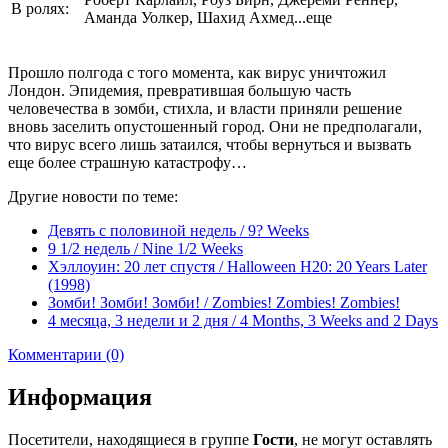
В ролях:
Аманда Уолкер, Шахид Ахмед...еще
Прошло полгода с того момента, как вирус уничтожил
Лондон. Эпидемия, превратившая большую часть
человечества в зомби, стихла, и власти приняли решение
вновь заселить опустошенный город. Они не предполагали,
что вирус всего лишь затаился, чтобы вернуться и вызвать
еще более страшную катастрофу…
Другие новости по теме:
Девять с половиной недель / 9? Weeks
9 1/2 недель / Nine 1/2 Weeks
Хэллоуин: 20 лет спустя / Halloween H20: 20 Years Later
(1998)
Зомби! Зомби! Зомби! / Zombies! Zombies! Zombies!
4 месяца, 3 недели и 2 дня / 4 Months, 3 Weeks and 2 Days
Комментарии (0)
Информация
Посетители, находящиеся в группе
Гости
, не могут оставлять