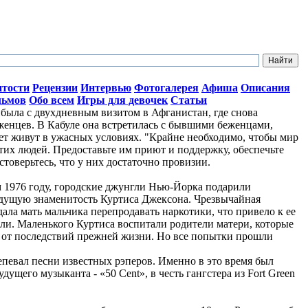
итости
Рецензии
Интервью
Фотогалерея
Афиша
Описания
льмов
Обо всем
Игры для девочек
Статьи
ыла с двухдневным визитом в Афганистан, где снова
женцев. В Кабуле она встретилась с бывшими беженцами,
лет живут в ужасных условиях. "Крайне необходимо, чтобы мир
тих людей. Предоставьте им приют и поддержку, обеспечьте
стоверьтесь, что у них достаточно провизии.
ом 1976 году, городские джунгли Нью-Йорка подарили
дущую знаменитость Куртиса Джексона. Чрезвычайная
ала мать мальчика перепродавать наркотики, что привело к ее
ли. Маленького Куртиса воспитали родители матери, которые
о от последствий прежней жизни. Но все попытки прошли
репевал песни известных рэперов. Именно в это время был
ущего музыканта - «50 Cent», в честь гангстера из Fort Green