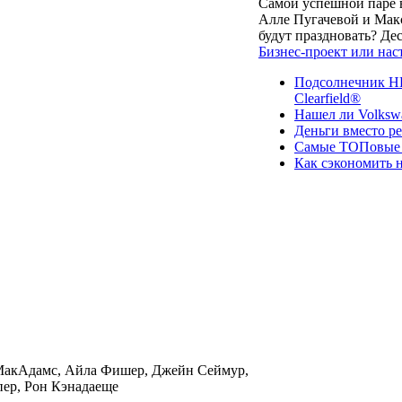
Самой успешной паре в
Алле Пугачевой и Макс
будут праздновать? Д
Бизнес-проект или нас
Подсолнечник НК
Clearfield®
Нашел ли Volksw
Деньги вместо р
Самые ТОПовые с
Как сэкономить н
 МакАдамс, Айла Фишер, Джейн Сеймур,
пер, Рон Кэнадаеще