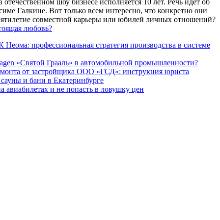
 отечественном шоу бизнесе исполняется 10 лет. Речь идет об
име Галкине. Вот только всем интересно, что конкретно они
есятилетие совместной карьеры или юбилей личных отношений?
тоящая любовь?
 Неома: профессиональная стратегия производства в системе
agen «Святой Грааль» в автомобильной промышленности?
емонта от застройщика ООО «ГСД»: инструкция юриста
ауны и бани в Екатеринбурге
а авиабилетах и не попасть в ловушку цен