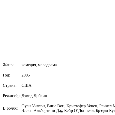
Жанр:
комедия, мелодрама
Год:
2005
Страна:
США
Режиссёр:
Дэвид Добкин
Оуэн Уилсон, Винс Вон, Кристофер Уокен, Рэйчел
В ролях:
Эллен Альбертини Дау, Кейр О’Доннелл, Брэдли Ку