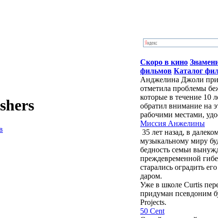
Скоро в кино
Знамен
фильмов
Каталог фи
Анджелина Джоли приб
отметила проблемы бе
которые в течение 10 
shers
обратил внимание на э
рабочими местами, удо
Миссия Анжелины
в
35 лет назад, в далек
музыкальному миру бу
бедность семьи вынужд
преждевременной гибе
старались оградить ег
даром.
Уже в школе Curtis пе
придуман псевдоним буд
Projects.
50 Cent