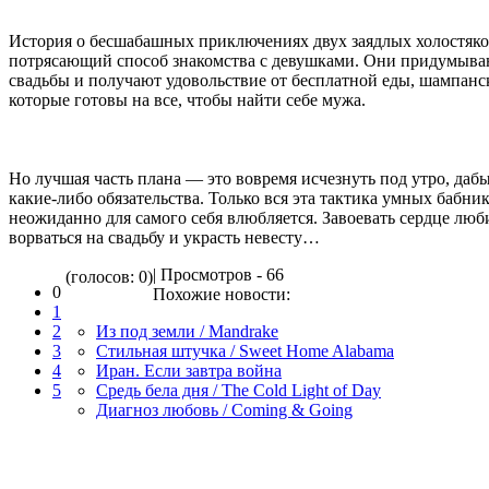
История о бесшабашных приключениях двух заядлых холостяко
потрясающий способ знакомства с девушками. Они придумыва
свадьбы и получают удовольствие от бесплатной еды, шампан
которые готовы на все, чтобы найти себе мужа.
Но лучшая часть плана — это вовремя исчезнуть под утро, дабы
какие-либо обязательства. Только вся эта тактика умных бабни
неожиданно для самого себя влюбляется. Завоевать сердце люб
ворваться на свадьбу и украсть невесту…
| Просмотров - 66
(голосов: 0)
0
Похожие новости:
1
2
Из под земли / Mandrake
3
Стильная штучка / Sweet Home Alabama
4
Иран. Если завтра война
5
Средь бела дня / The Cold Light of Day
Диагноз любовь / Coming & Going