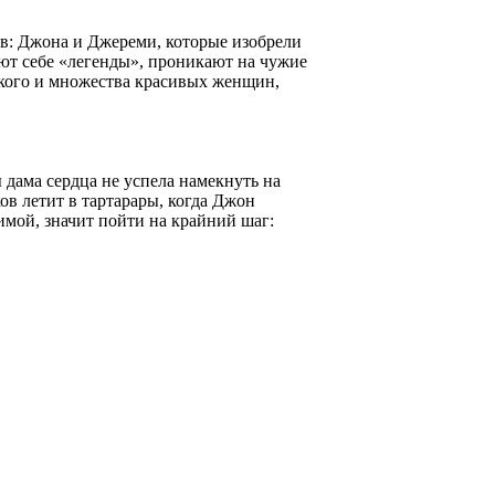
в: Джона и Джереми, которые изобрели
ют себе «легенды», проникают на чужие
ского и множества красивых женщин,
 дама сердца не успела намекнуть на
ков летит в тартарары, когда Джон
имой, значит пойти на крайний шаг: