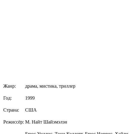
Жанр:
драма, мистика, триллер
Год:
1999
Страна:
США
Режиссёр:
М. Найт Шайэмэлэн
Брюс Уиллис, Тони Коллетт, Брюс Норрис, Хэйли