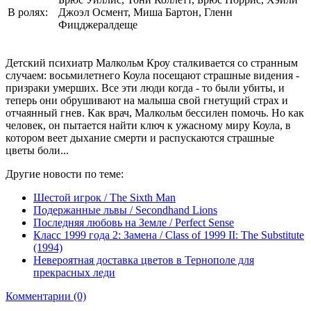
В ролях:
Джоэл Осмент, Миша Бартон, Гленн
Фицджералдеще
Детский психиатр Малкольм Кроу сталкивается со странным
случаем: восьмилетнего Коула посещают страшные видения -
призраки умерших. Все эти люди когда - то были убиты, и
теперь они обрушивают на малыша свой гнетущий страх и
отчаянный гнев. Как врач, Малкольм бессилен помочь. Но как
человек, он пытается найти ключ к ужасному миру Коула, в
котором веет дыхание смерти и распускаются страшные
цветы боли...
Другие новости по теме:
Шестой игрок / The Sixth Man
Подержанные львы / Secondhand Lions
Последняя любовь на Земле / Perfect Sense
Класс 1999 года 2: Замена / Class of 1999 II: The Substitute
(1994)
Невероятная доставка цветов в Тернополе для
прекрасных леди
Комментарии (0)