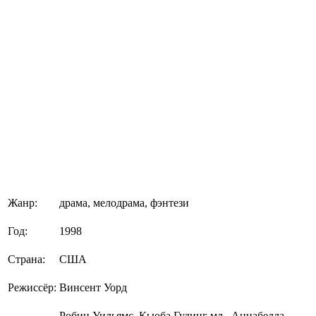
Жанр:
драма, мелодрама, фэнтези
Год:
1998
Страна:
США
Режиссёр:
Винсент Уорд
Робин Уильямс, Кьюба Гудинг мл., Аннабелла