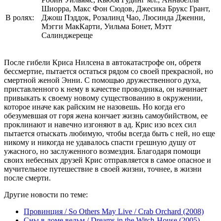
Шиорра, Макс Фон Сюдов, Джесика Брукс Грант,
В ролях:
Джош Пэддок, Розалинд Чао, Люсинда Дженни,
Мэгги МакКарти, Уильма Бонет, Мэтт
Салинджереще
После гибели Криса Нилсена в автокатастрофе он, обретя
бессмертие, пытается остаться рядом со своей прекрасной, но
смертной женой Энни. С помощью дружественного духа,
приставленного к нему в качестве проводника, он начинает
привыкать к своему новому существованию в окружении,
которое иначе как райским не назовешь. Но когда его
обезумевшая от горя жена кончает жизнь самоубийством, ее
проклинают и навечно изгоняют в ад. Крис изо всех сил
пытается отыскать любимую, чтобы всегда быть с ней, но еще
никому и никогда не удавалось спасти грешную душу от
ужасного, но заслуженного возмездия. Благодаря помощи
своих небесных друзей Крис отправляется в самое опасное и
мучительное путешествие в своей жизни, точнее, в жизни
после смерти.
Другие новости по теме:
Провинция / So Others May Live / Crab Orchard (2008)
Сны в доме ведьм / Dreams in the Witch-House (2005)