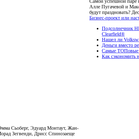
Самой успешной паре в
Алле Пугачевой и Макс
будут праздновать? Д
Бизнес-проект или нас
Подсолнечник НК
Clearfield®
Нашел ли Volksw
Деньги вместо р
Самые ТОПовые с
Как сэкономить н
Эмма Сьоберг, Эдуард Монтаут, Жан-
Морад Зегвенди, Дрисс Спинозаеще