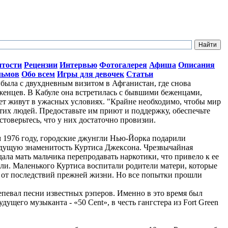
итости
Рецензии
Интервью
Фотогалерея
Афиша
Описания
льмов
Обо всем
Игры для девочек
Статьи
ыла с двухдневным визитом в Афганистан, где снова
женцев. В Кабуле она встретилась с бывшими беженцами,
лет живут в ужасных условиях. "Крайне необходимо, чтобы мир
тих людей. Предоставьте им приют и поддержку, обеспечьте
стоверьтесь, что у них достаточно провизии.
ом 1976 году, городские джунгли Нью-Йорка подарили
дущую знаменитость Куртиса Джексона. Чрезвычайная
ала мать мальчика перепродавать наркотики, что привело к ее
ли. Маленького Куртиса воспитали родители матери, которые
о от последствий прежней жизни. Но все попытки прошли
репевал песни известных рэперов. Именно в это время был
ущего музыканта - «50 Cent», в честь гангстера из Fort Green