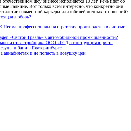
 отечественном шоу бизнесе исполняется 10 лет. Речь идет об
име Галкине. Вот только всем интересно, что конкретно они
есятилетие совместной карьеры или юбилей личных отношений?
тоящая любовь?
 Неома: профессиональная стратегия производства в системе
agen «Святой Грааль» в автомобильной промышленности?
емонта от застройщика ООО «ГСД»: инструкция юриста
ауны и бани в Екатеринбурге
а авиабилетах и не попасть в ловушку цен