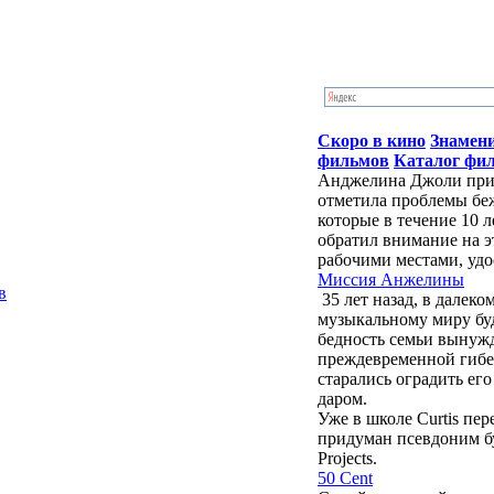
Скоро в кино
Знамен
фильмов
Каталог фи
Анджелина Джоли приб
отметила проблемы бе
которые в течение 10 
обратил внимание на э
рабочими местами, удо
Миссия Анжелины
в
35 лет назад, в далек
музыкальному миру бу
бедность семьи вынужд
преждевременной гибе
старались оградить ег
даром.
Уже в школе Curtis пе
придуман псевдоним буд
Projects.
50 Cent