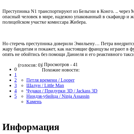
Преступника N1 транспортируют из Бельгии в Конго. .. через 
опасный человек в мире, надежно упакованный в скафандр и ж
полицейском участке комиссара Жибера.
Но стеречь преступника доверили Эмильену… Петра внедрится 
жару бандитам и покажет, как настоящие французы играют в ф
опять не обойтись без помощи Даниеля и его реактивного такси
| Просмотров - 41
(голосов: 0)
0
Похожие новости:
1
2
Петля времени / Looper
3
Шалун / Little Man
4
Чудаки / Придурки 3D / Jackass 3D
5
Ниндзя-убийца / Ninja Assassin
Камень
Информация