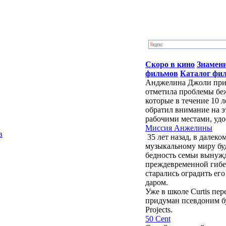
Скоро в кино
Знамен
фильмов
Каталог фи
Анджелина Джоли приб
отметила проблемы бе
которые в течение 10 
обратил внимание на э
рабочими местами, удо
Миссия Анжелины
в
35 лет назад, в далек
музыкальному миру бу
бедность семьи вынужд
преждевременной гибе
старались оградить ег
даром.
Уже в школе Curtis пе
придуман псевдоним буд
Projects.
50 Cent