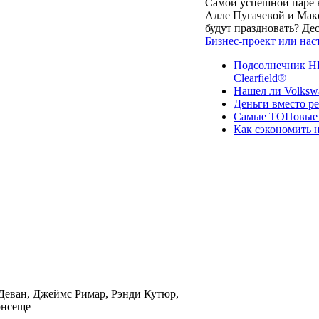
Самой успешной паре в
Алле Пугачевой и Макс
будут праздновать? Д
Бизнес-проект или нас
Подсолнечник НК
Clearfield®
Нашел ли Volksw
Деньги вместо р
Самые ТОПовые с
Как сэкономить н
Деван, Джеймс Римар, Рэнди Кутюр,
рнсеще