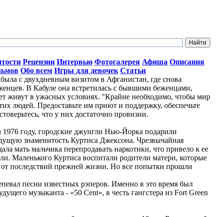
итости
Рецензии
Интервью
Фотогалерея
Афиша
Описания
льмов
Обо всем
Игры для девочек
Статьи
ыла с двухдневным визитом в Афганистан, где снова
женцев. В Кабуле она встретилась с бывшими беженцами,
лет живут в ужасных условиях. "Крайне необходимо, чтобы мир
тих людей. Предоставьте им приют и поддержку, обеспечьте
стоверьтесь, что у них достаточно провизии.
ом 1976 году, городские джунгли Нью-Йорка подарили
дущую знаменитость Куртиса Джексона. Чрезвычайная
ала мать мальчика перепродавать наркотики, что привело к ее
ли. Маленького Куртиса воспитали родители матери, которые
о от последствий прежней жизни. Но все попытки прошли
репевал песни известных рэперов. Именно в это время был
ущего музыканта - «50 Cent», в честь гангстера из Fort Green