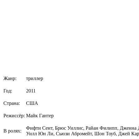
Жанр:
триллер
Год:
2011
Страна:
США
Режиссёр:
Майк Гантер
Фифти Сент, Брюс Уиллис, Райан Филипп, Дженна 
В ролях:
Уилл Юн Ли, Сьюзи Абромейт, Шон Тоуб, Джей Ка