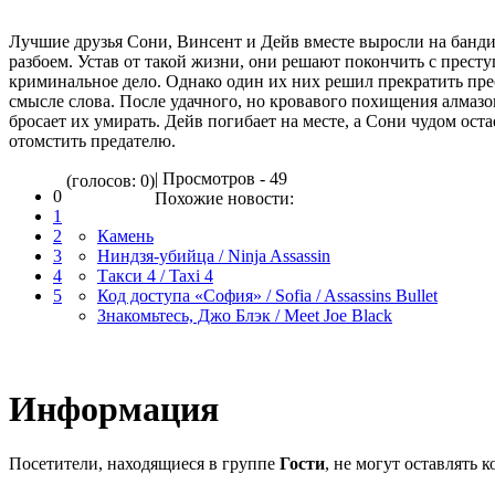
Лучшие друзья Сони, Винсент и Дейв вместе выросли на банди
разбоем. Устав от такой жизни, они решают покончить с престу
криминальное дело. Однако один их них решил прекратить пр
смысле слова. После удачного, но кровавого похищения алмазо
бросает их умирать. Дейв погибает на месте, а Сони чудом ост
отомстить предателю.
| Просмотров - 49
(голосов: 0)
0
Похожие новости:
1
2
Камень
3
Ниндзя-убийца / Ninja Assassin
4
Такси 4 / Taxi 4
5
Код доступа «София» / Sofia / Assassins Bullet
Знакомьтесь, Джо Блэк / Meet Joe Black
Информация
Посетители, находящиеся в группе
Гости
, не могут оставлять