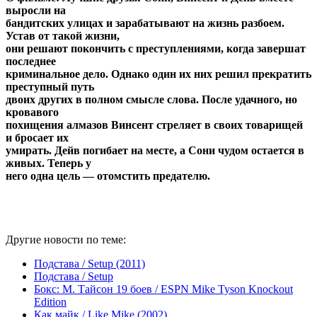
выросли на
бандитских улицах и зарабатывают на жизнь разбоем.
Устав от такой жизни,
они решают покончить с преступлениями, когда завершат
последнее
криминальное дело. Однако один их них решил прекратить
преступный путь
двоих других в полном смысле слова. После удачного, но
кровавого
похищения алмазов Винсент стреляет в своих товарищей
и бросает их
умирать. Дейв погибает на месте, а Сони чудом остается в
живых. Теперь у
него одна цель — отомстить предателю.
Другие новости по теме:
Подстава / Setup (2011)
Подстава / Setup
Бокс: М. Тайсон 19 боев / ESPN Mike Tyson Knockout
Edition
Как майк / Like Mike (2002)