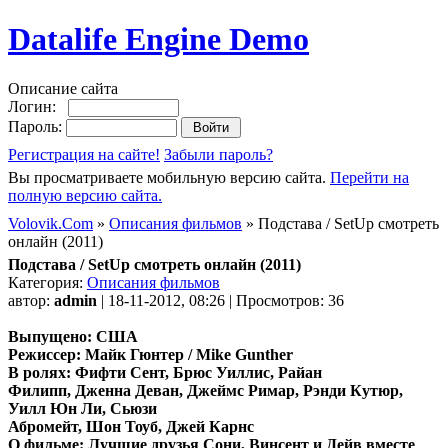
Datalife Engine Demo
Описание сайта
Логин:
Пароль:
Регистрация на сайте!
Забыли пароль?
Вы просматриваете мобильную версию сайта.
Перейти на
полную версию сайта.
Volovik.Com
»
Описания фильмов
» Подстава / SetUp смотреть
онлайн (2011)
Подстава / SetUp смотреть онлайн (2011)
Категория:
Описания фильмов
автор:
admin
| 18-11-2012, 08:26 | Просмотров: 36
Выпущено: США
Режиссер: Майк Гюнтер / Mike Gunther
В ролях: Фифти Сент, Брюс Уиллис, Райан
Филипп, Дженна Деван, Джеймс Римар, Рэнди Кутюр,
Уилл Юн Ли, Сьюзи
Абромейт, Шон Тоуб, Джей Карнс
О фильме: Лучшие друзья Сони, Винсент и Дейв вместе