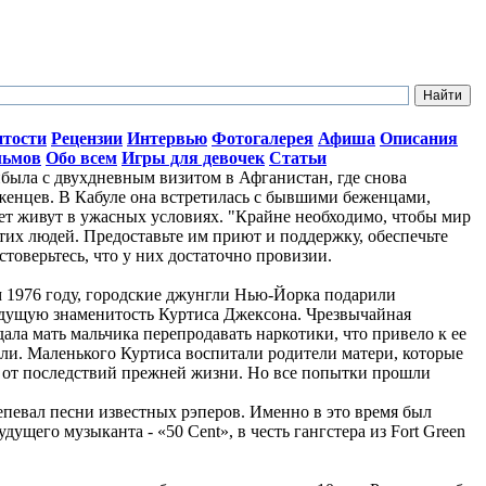
итости
Рецензии
Интервью
Фотогалерея
Афиша
Описания
льмов
Обо всем
Игры для девочек
Статьи
ыла с двухдневным визитом в Афганистан, где снова
женцев. В Кабуле она встретилась с бывшими беженцами,
лет живут в ужасных условиях. "Крайне необходимо, чтобы мир
тих людей. Предоставьте им приют и поддержку, обеспечьте
стоверьтесь, что у них достаточно провизии.
ом 1976 году, городские джунгли Нью-Йорка подарили
дущую знаменитость Куртиса Джексона. Чрезвычайная
ала мать мальчика перепродавать наркотики, что привело к ее
ли. Маленького Куртиса воспитали родители матери, которые
о от последствий прежней жизни. Но все попытки прошли
репевал песни известных рэперов. Именно в это время был
ущего музыканта - «50 Cent», в честь гангстера из Fort Green