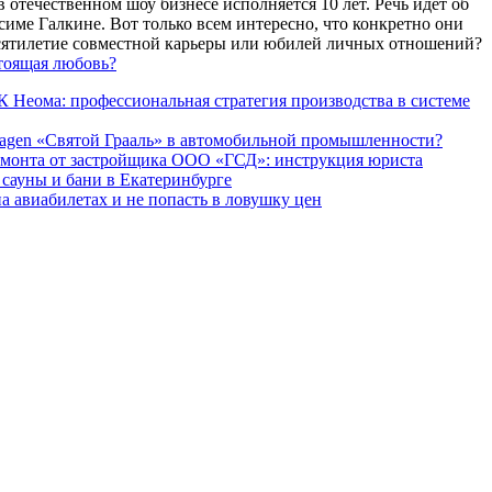
 отечественном шоу бизнесе исполняется 10 лет. Речь идет об
име Галкине. Вот только всем интересно, что конкретно они
есятилетие совместной карьеры или юбилей личных отношений?
тоящая любовь?
 Неома: профессиональная стратегия производства в системе
agen «Святой Грааль» в автомобильной промышленности?
емонта от застройщика ООО «ГСД»: инструкция юриста
ауны и бани в Екатеринбурге
а авиабилетах и не попасть в ловушку цен