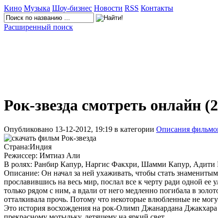
Кино
Музыка
Шоу-бизнес
Новости
RSS
Контакты
Расширенный поиск
Рок-звезда смотреть онлайн (2
Опубликовано 13-12-2012, 19:19 в категории
Описания фильмо
Страна:Индия
Режиссер: Имтиаз Али
В ролях: Ранбир Капур, Наргис Факхри, Шамми Капур, Адити
Описание: Он начал за ней ухаживать, чтобы стать знамениты
прославившись на весь мир, послал все к черту ради одной ее
только рядом с ним, а вдали от него медленно погибала в золот
отталкивала прочь. Потому что некоторые влюбленные не могут
Это история восхождения на рок-Олимп Джанардана Джакхара
прекрасному мотыльку, летящему на яркий свет.