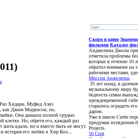
Скоро в кино
Знамен
фильмов
Каталог фи
Анджелина Джоли приб
отметила проблемы бе
которые в течение 10 
011)
обратил внимание на э
рабочими местами, удо
Миссия Анжелины
в
35 лет назад, в далек
музыкальному миру бу
бедность семьи вынужд
преждевременной гибе
 Рао Хидари, Муфид Азиз
старались оградить ег
м, как Джим Моррисон, но,
даром.
 улыбки. Она дышала полной грудью
Уже в школе Curtis пе
ой клетке. Но, обретя его, каждый раз
придуман псевдоним буд
 жить вдали, но и вместе быть не могут.
Projects.
 и история его любви к Хир Кол…
50 Cent