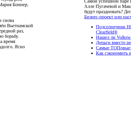
Самой успешной паре в
Мария Боннер,
Алле Пугачевой и Макс
будут праздновать? Д
Бизнес-проект или нас
и снова
мён Вьетнамской
Подсолнечник НК
редной раз,
Clearfield®
ю борьбу.
Нашел ли Volksw
на время
Деньги вместо р
адолго. Ясно
Самые ТОПовые с
Как сэкономить н