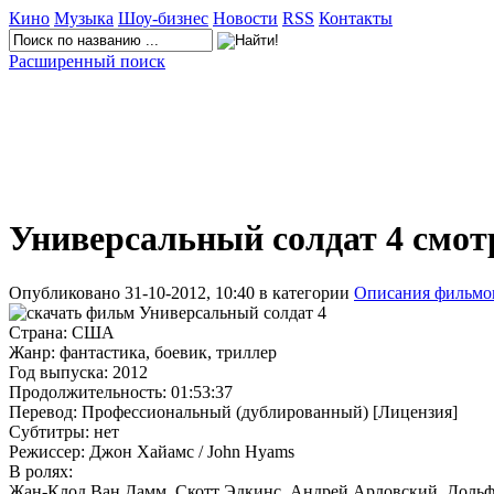
Кино
Музыка
Шоу-бизнес
Новости
RSS
Контакты
Расширенный поиск
Универсальный солдат 4 смотр
Опубликовано 31-10-2012, 10:40 в категории
Описания фильмо
Страна: США
Жанр: фантастика, боевик, триллер
Год выпуска: 2012
Продолжительность: 01:53:37
Перевод: Профессиональный (дублированный) [Лицензия]
Cубтитры: нет
Режиссер: Джон Хайамс / John Hyams
В ролях:
Жан-Клод Ван Дамм, Скотт Эдкинс, Андрей Арловский, Дольф