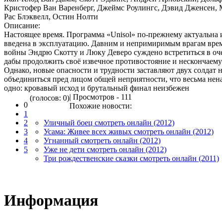
Кристофер Ван Варенберг, Джеймс Роулингс, Дэвид Дженсен, 
Рас Блэквелл, Остин Нолти
Описание:
Настоящее время. Программа «Unisol» по-прежнему актуальна 
введена в эксплуатацию. Давним и непримиримым врагам вре
войны Эндрю Скотту и Люку Деверо суждено встретиться в оче
дабы продолжить своё извечное противостояние и нескончаему
Однако, новые опасности и трудности заставляют двух солдат 
объединиться пред лицом общей неприятности, что весьма нен
одно: кровавый исход и брутальный финал неизбежен
| Просмотров - 111
(голосов: 0)
0
Похожие новости:
1
2
Уличный боец смотреть онлайн (2012)
3
Усама: Живее всех живых смотреть онлайн (2012)
4
Угнанный смотреть онлайн (2012)
5
Уже не дети смотреть онлайн (2012)
Три рождественские сказки смотреть онлайн (2011)
Информация