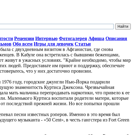
итости
Рецензии
Интервью
Фотогалерея
Афиша
Описания
льмов
Обо всем
Игры для девочек
Статьи
ыла с двухдневным визитом в Афганистан, где снова
женцев. В Кабуле она встретилась с бывшими беженцами,
лет живут в ужасных условиях. "Крайне необходимо, чтобы мир
тих людей. Предоставьте им приют и поддержку, обеспечьте
стоверьтесь, что у них достаточно провизии.
ом 1976 году, городские джунгли Нью-Йорка подарили
дущую знаменитость Куртиса Джексона. Чрезвычайная
ала мать мальчика перепродавать наркотики, что привело к ее
ли. Маленького Куртиса воспитали родители матери, которые
о от последствий прежней жизни. Но все попытки прошли
репевал песни известных рэперов. Именно в это время был
ущего музыканта - «50 Cent», в честь гангстера из Fort Green