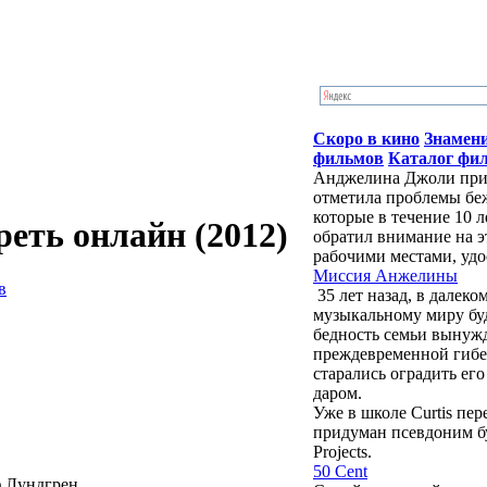
Скоро в кино
Знамен
фильмов
Каталог фи
Анджелина Джоли приб
отметила проблемы бе
которые в течение 10 
еть онлайн (2012)
обратил внимание на э
рабочими местами, удо
Миссия Анжелины
в
35 лет назад, в далек
музыкальному миру бу
бедность семьи вынужд
преждевременной гибе
старались оградить ег
даром.
Уже в школе Curtis пе
придуман псевдоним буд
Projects.
50 Cent
 Лундгрен,