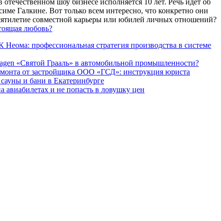
 отечественном шоу бизнесе исполняется 10 лет. Речь идет об
име Галкине. Вот только всем интересно, что конкретно они
есятилетие совместной карьеры или юбилей личных отношений?
тоящая любовь?
 Неома: профессиональная стратегия производства в системе
agen «Святой Грааль» в автомобильной промышленности?
емонта от застройщика ООО «ГСД»: инструкция юриста
ауны и бани в Екатеринбурге
а авиабилетах и не попасть в ловушку цен