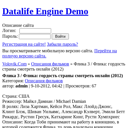
Datalife Engine Demo
Описание сайта
Логин:
Пароль:
Регистрация на сайте!
Забыли пароль?
Вы просматриваете мобильную версию сайта.
Перейти на
полную версию сайта.
Volovik.Com
»
Описания фильмов
» Флика 3 / Флика: гордость
страны смотреть онлайн (2012)
Флика 3 / Флика: гордость страны смотреть онлайн (2012)
Категория:
Описания фильмов
автор:
admin
| 9-10-2012, 04:42 | Просмотров: 67
Страна: США
Режиссер: Майкл Дамиан / Michael Damian
В ролях: Лиза Хартман, Кейси Рол, Макс Ллойд-Джонс,
Клинт Блэк, Шиван Уильямс, Александр Кэлверт, Эмили Бетт
Рикардс, Рустин Гресук, Катхарине Кинг, Русти Хумпхриес
Описание: Когда Тоби принимают на работу в конюшню, в
которой содержится Флика, то дочь владельца конюшни