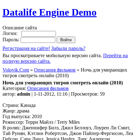
Datalife Engine Demo
Описание сайта
Логин:
Пароль:
Регистрация на сайте!
Забыли пароль?
Вы просматриваете мобильную версию сайта.
Перейти на
полную версию сайта.
Volovik.Com
»
Описания фильмов
» Ночь для умирающих
тигров смотреть онлайн (2010)
Ночь для умирающих тигров смотреть онлайн (2010)
Категория:
Описания фильмов
автор:
admin
| 1-11-2012, 11:16 | Просмотров: 59
Страна: Канада
Жанр: драма
Год выпуска: 2010
Режиссер: Терри Майлз / Terry Miles
В ролях: Дженнифер Билз, Джил Беллоуз, Лоурен Ли Смит,
Тай Рунян, Кэтлин Робертсон, Джон Пайпер-Фергюсон, Леа
Гибсон, Сара Линд, Jessica Heafey, Ларс Андерсон