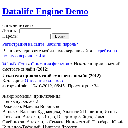
Datalife Engine Demo
Описание сайта
Логин:
Пароль:
Регистрация на сайте!
Забыли пароль?
Вы просматриваете мобильную версию сайта.
Перейти на
полную версию сайта.
Volovik.Com
»
Описания фильмов
» Искатели приключений
смотреть онлайн (2012)
Искатели приключений смотреть онлайн (2012)
Категория:
Описания фильмов
автор:
admin
| 12-10-2012, 06:45 | Просмотров: 34
Жанр: комедия, приключения
Год выпуска: 2012
Режиссёр: Максим Воронков
В ролях: Валерия Кудрявцева, Анатолий Пашинин, Игорь
Гаспарян, Александр Яцко, Владимир Зайцев, Илья
Олейников, Александр Семчев, Иннокентий Тарабара, Юрий
Кузнецов-Таёжный, Николай Дроздов...