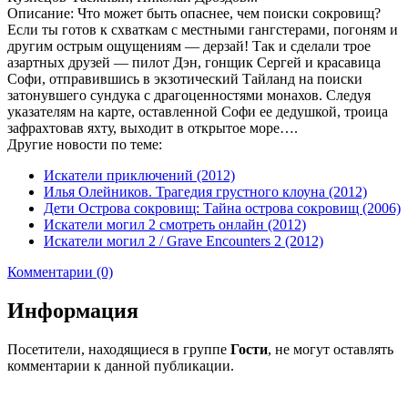
Описание: Что может быть опаснее, чем поиски сокровищ?
Если ты готов к схваткам с местными гангстерами, погоням и
другим острым ощущениям — дерзай! Так и сделали трое
азартных друзей — пилот Дэн, гонщик Сергей и красавица
Софи, отправившись в экзотический Тайланд на поиски
затонувшего сундука с драгоценностями монахов. Следуя
указателям на карте, оставленной Софи ее дедушкой, троица
зафрахтовав яхту, выходит в открытое море….
Другие новости по теме:
Искатели приключений (2012)
Илья Олейников. Трагедия грустного клоуна (2012)
Дети Острова сокровищ: Тайна острова сокровищ (2006)
Искатели могил 2 смотреть онлайн (2012)
Искатели могил 2 / Grave Encounters 2 (2012)
Комментарии (0)
Информация
Посетители, находящиеся в группе
Гости
, не могут оставлять
комментарии к данной публикации.