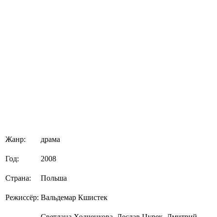
Жанр:
драма
Год:
2008
Страна:
Польша
Режиссёр:
Вальдемар Кшистек
Светлана Ходченкова, Леслав Цурек, Дмитрий