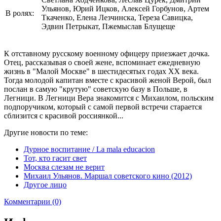
Ульянов, Юрий Ицков, Алексей Горбунов, Артем
В ролях:
Ткаченко, Елена Лезчинска, Тереза Савицка,
Эдвин Петрыкат, Пжемыслав Блущеще
К отставному русскому военному офицеру приезжает дочка.
Отец, рассказывая о своей жене, вспоминает ежедневную
жизнь в "Малой Москве" в шестидесятых годах XX века.
Тогда молодой капитан вместе с красивой женой Верой, был
послан в самую "крутую" советскую базу в Польше, в
Легници. В Легници Вера знакомится с Михаилом, польским
подпоручиком, который с самой первой встречи старается
сблизится с красивой россиянкой...
Другие новости по теме:
Дурное воспитание / La mala educacion
Тот, кто гасит свет
Москва слезам не верит
Михаил Ульянов. Маршал советского кино (2012)
Другое лицо
Комментарии (0)