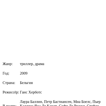
Жанр:
триллер, драма
Год:
2009
Страна:
Бельгия
Режиссёр:
Ганс Херботс
Лаура Баллин, Петр Бастиансен, Миа Боелс, Пьер
В ролях:
Калленс Яна Де Koкeр, Софи Де Рижки, Стефан