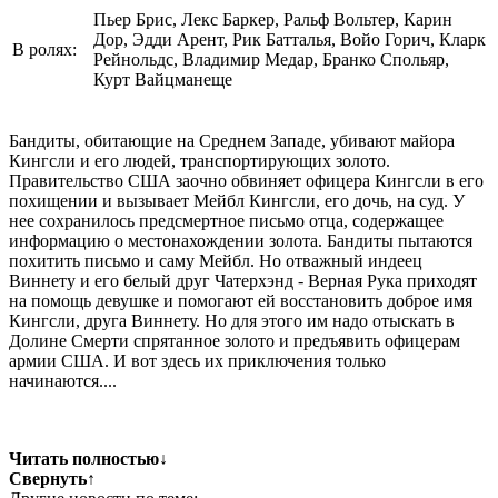
Пьер Брис, Лекс Баркер, Ральф Вольтер, Карин
Дор, Эдди Арент, Рик Батталья, Войо Горич, Кларк
В ролях:
Рейнольдс, Владимир Медар, Бранко Спольяр,
Курт Вайцманеще
Бандиты, обитающие на Среднем Западе, убивают майора
Кингсли и его людей, транспортирующих золото.
Правительство США заочно обвиняет офицера Кингсли в его
похищении и вызывает Мейбл Кингсли, его дочь, на суд. У
нее сохранилось предсмертное письмо отца, содержащее
информацию о местонахождении золота. Бандиты пытаются
похитить письмо и саму Мейбл. Но отважный индеец
Виннету и его белый друг Чатерхэнд - Верная Рука приходят
на помощь девушке и помогают ей восстановить доброе имя
Кингсли, друга Виннету. Но для этого им надо отыскать в
Долине Смерти спрятанное золото и предъявить офицерам
армии США. И вот здесь их приключения только
начинаются....
Читать полностью
↓
Свернуть
↑