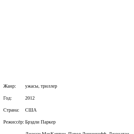
Жанр:
ужасы, триллер
Год:
2012
Страна:
США
Режиссёр:
Брэдли Паркер
Джесси МакКартни, Павел Личникофф, Джонатан