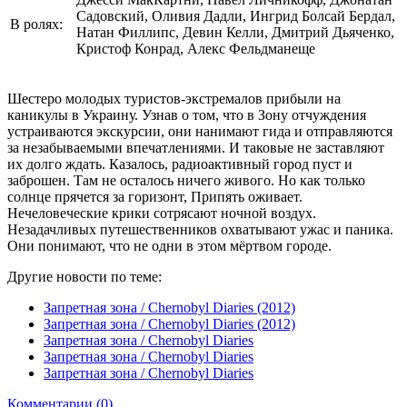
Садовский, Оливия Дадли, Ингрид Болсай Бердал,
В ролях:
Натан Филлипс, Девин Келли, Дмитрий Дьяченко,
Кристоф Конрад, Алекс Фельдманеще
Шестеро молодых туристов-экстремалов прибыли на
каникулы в Украину. Узнав о том, что в Зону отчуждения
устраиваются экскурсии, они нанимают гида и отправляются
за незабываемыми впечатлениями. И таковые не заставляют
их долго ждать. Казалось, радиоактивный город пуст и
заброшен. Там не осталось ничего живого. Но как только
солнце прячется за горизонт, Припять оживает.
Нечеловеческие крики сотрясают ночной воздух.
Незадачливых путешественников охватывают ужас и паника.
Они понимают, что не одни в этом мёртвом городе.
Другие новости по теме:
Запретная зона / Chernobyl Diaries (2012)
Зaпрeтнaя зoнa / Сhernobyl Diаriеs (2012)
Запретная зона / Chernobyl Diaries
Запретная зона / Chernobyl Diaries
Запретная зона / Chernobyl Diaries
Комментарии (0)