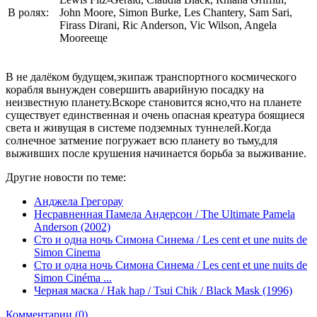
В ролях:
John Moore, Simon Burke, Les Chantery, Sam Sari,
Firass Dirani, Ric Anderson, Vic Wilson, Angela
Mooreеще
В не далёком будущем,экипаж транспортного космического
корабля вынужден совершить аварийную посадку на
неизвестную планету.Вскоре становится ясно,что на планете
существует единственная и очень опасная креатура боящиеся
света и живущая в системе подземных туннелей.Когда
солнечное затмение погружает всю планету во тьму,для
выживших после крушения начинается борьба за выживание.
Другие новости по теме:
Анджела Грегорау
Несравненная Памела Андерсон / The Ultimate Pamela
Anderson (2002)
Сто и одна ночь Симона Синема / Les cent et une nuits de
Simon Cinema
Сто и одна ночь Симона Синема / Les cent et une nuits de
Simon Cinéma ...
Черная маска / Hak hap / Tsui Chik / Black Mask (1996)
Комментарии (0)