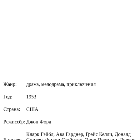
Жанр:
драма, мелодрама, приключения
Год:
1953
Страна:
США
Режиссёр:
Джон Форд
Кларк Гэйбл, Ава Гарднер, Грэйс Келли, Доналд
В ролях:
Синден, Филип Стэйнтон, Эрик Полманн, Лоренс