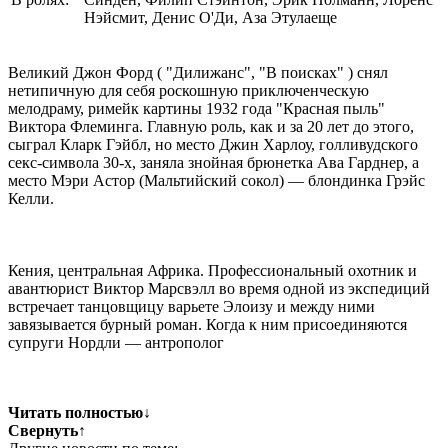
Нэйсмит, Денис О'Ди, Аза Этулаеще
Великий Джон Форд ( "Дилижанс", "В поисках" ) снял
нетипичную для себя роскошную приключенческую
мелодраму, римейк картины 1932 года "Красная пыль"
Виктора Флеминга. Главную роль, как и за 20 лет до этого,
сыграл Кларк Гэйбл, но место Джин Харлоу, голливудского
секс-символа 30-х, заняла знойная брюнетка Ава Гарднер, а
место Мэри Астор (Мальтийский сокол) — блондинка Грэйс
Келли.
Кения, центральная Африка. Профессиональный охотник и
авантюрист Виктор Марсвэлл во время одной из экспедиций
встречает танцовщицу варьете Элоизу и между ними
завязывается бурный роман. Когда к ним присоединяются
супруги Нордли — антрополог
Читать полностью
↓
Свернуть
↑