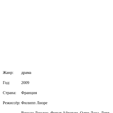
Жанр:
драма
Год:
2009
Страна:
Франция
Режиссёр:
Филипп Лиоре
Венсан Линдон, Фират Айверди, Одри Дэна, Деря