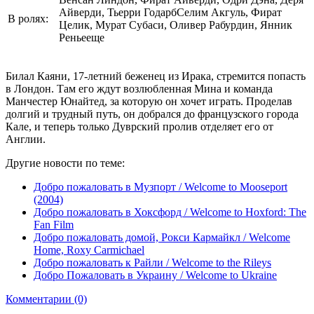
Айверди, Тьерри ГодарбСелим Акгуль, Фират
В ролях:
Целик, Мурат Субаси, Оливер Рабурдин, Янник
Реньееще
Билал Каяни, 17-летний беженец из Ирака, стремится попасть
в Лондон. Там его ждут возлюбленная Мина и команда
Манчестер Юнайтед, за которую он хочет играть. Проделав
долгий и трудный путь, он добрался до французского города
Кале, и теперь только Дуврский пролив отделяет его от
Англии.
Другие новости по теме:
Добро пожаловать в Музпорт / Welcome to Mooseport
(2004)
Добро пожаловать в Хоксфорд / Welcome to Hoxford: The
Fan Film
Добро пожаловать домой, Рокси Кармайкл / Welcome
Home, Roxy Carmichael
Добро пожаловать к Райли / Welcome to the Rileys
Добро Пожаловать в Украину / Welcome to Ukraine
Комментарии (0)