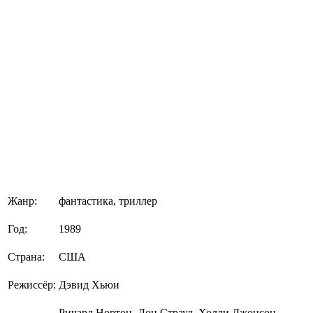
Жанр:
фантастика, триллер
Год:
1989
Страна:
США
Режиссёр:
Дэвид Хьюи
Ричард Нортон, Дон Страуд, Холли Джонсон,