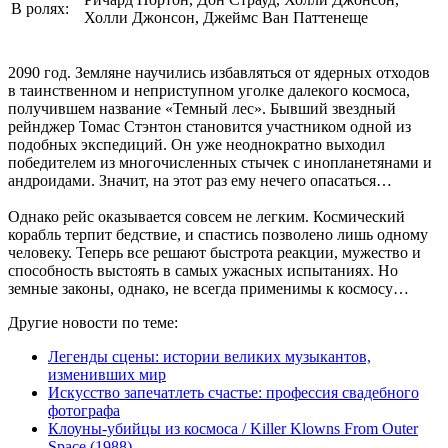
В ролях:
Холли Джонсон, Джеймс Ван Паттенеще
2090 год. Земляне научились избавляться от ядерных отходов
в таинственном и неприступном уголке далекого космоса,
получившем название «Темный лес». Бывший звездный
рейнджер Томас Стэнтон становится участником одной из
подобных экспедиций. Он уже неоднократно выходил
победителем из многочисленных стычек с инопланетянами и
андроидами. Значит, на этот раз ему нечего опасаться…
Однако рейс оказывается совсем не легким. Космический
корабль терпит бедствие, и спастись позволено лишь одному
человеку. Теперь все решают быстрота реакции, мужество и
способность выстоять в самых ужасных испытаниях. Но
земные законы, однако, не всегда применимы к космосу…
Другие новости по теме:
Легенды сцены: истории великих музыкантов,
изменивших мир
Искусство запечатлеть счастье: профессия свадебного
фотографа
Клоуны-убийцы из космоса / Killer Klowns From Outer
Space (1988)