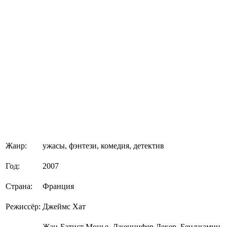
Жанр:
ужасы, фэнтези, комедия, детектив
Год:
2007
Страна:
Франция
Режиссёр:
Джеймс Хат
Жан-Батист Монье, Дженнифер Декер, Бенджамин