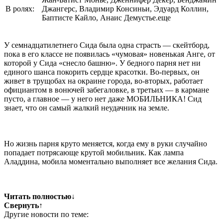
В ролях:
Джангерс, Владимир Консиньи, Эдуард Коллин,
Баптисте Кайло, Анаис Демустье.еще
У семнадцатилетнего Сида была одна страсть — скейтборд,
пока в его классе не появилась «чумовая» новенькая Анге, от
которой у Сида «снесло башню». У бедного парня нет ни
единого шанса покорить сердце красотки. Во-первых, он
живет в трущобах на окраине города, во-вторых, работает
официантом в вонючей забегаловке, в третьих — в кармане
пусто, а главное — у него нет даже МОБИЛЬНИКА! Сид
знает, что он самый жалкий неудачник на земле.
Но жизнь парня круто меняется, когда ему в руки случайно
попадает потрясающе крутой мобильник. Как лампа
Аладдина, мобила моментально выполняет все желания Сида.
Читать полностью
↓
Свернуть
↑
Другие новости по теме: