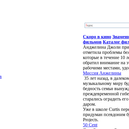
Скоро в кино
Знамен
фильмов
Каталог фи
Анджелина Джоли приб
отметила проблемы бе
которые в течение 10 
обратил внимание на э
рабочими местами, удо
Миссия Анжелины
в
35 лет назад, в далек
музыкальному миру бу
бедность семьи вынужд
преждевременной гибе
старались оградить ег
даром.
Уже в школе Curtis пе
придуман псевдоним буд
Projects.
50 Cent