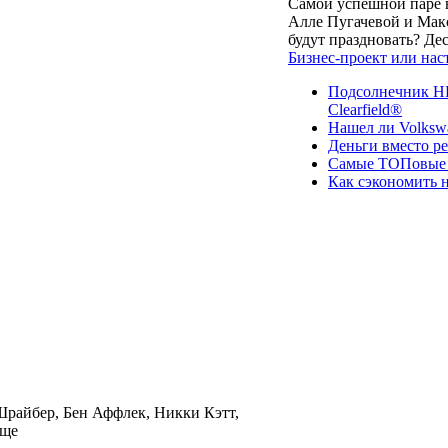
Самой успешной паре в
Алле Пугачевой и Макс
будут праздновать? Д
Бизнес-проект или нас
Подсолнечник НК
Clearfield®
Нашел ли Volksw
Деньги вместо р
Самые ТОПовые с
Как сэкономить н
Шрайбер, Бен Аффлек, Никки Кэтт,
еще