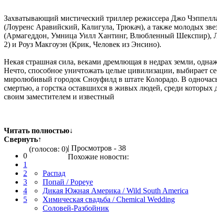
Захватывающий мистический триллер режиссера Джо Чэппелла 
(Лоуренс Аравийский, Калигула, Трюкач), а также молодых зве
(Армагеддон, Умница Уилл Хантинг, Влюбленный Шекспир), Л
2) и Роуз Макгоуэн (Крик, Человек из Энсино).
Некая страшная сила, веками дремлющая в недрах земли, однаж
Нечто, способное уничтожать целые цивилизации, выбирает се
миролюбивый городок Сноуфилд в штате Колорадо. В одночась
смертью, а горстка оставшихся в живых людей, среди которых
своим заместителем и известный
Читать полностью
↓
Свернуть
↑
| Просмотров - 38
(голосов: 0)
0
Похожие новости:
1
2
Распад
3
Попай / Popeye
4
Дикая Южная Америка / Wild South America
5
Химическая свадьба / Chemical Wedding
Соловей-Разбойник