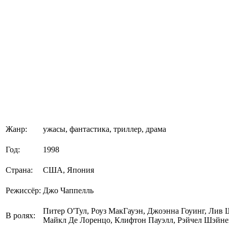
Жанр:
ужасы, фантастика, триллер, драма
Год:
1998
Страна:
США, Япония
Режиссёр:
Джо Чаппелль
Питер О'Тул, Роуз МакГауэн, Джоэнна Гоуинг, Лив 
В ролях:
Майкл Де Лоренцо, Клифтон Пауэлл, Рэйчел Шэйн