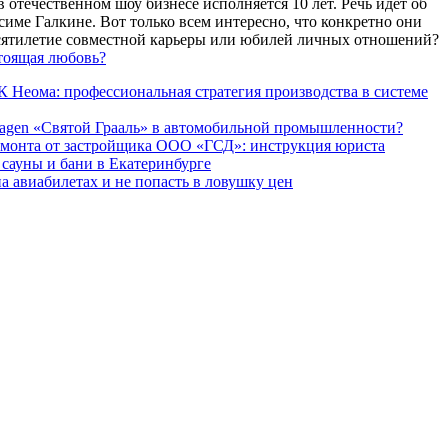
 отечественном шоу бизнесе исполняется 10 лет. Речь идет об
име Галкине. Вот только всем интересно, что конкретно они
есятилетие совместной карьеры или юбилей личных отношений?
тоящая любовь?
 Неома: профессиональная стратегия производства в системе
agen «Святой Грааль» в автомобильной промышленности?
емонта от застройщика ООО «ГСД»: инструкция юриста
ауны и бани в Екатеринбурге
а авиабилетах и не попасть в ловушку цен