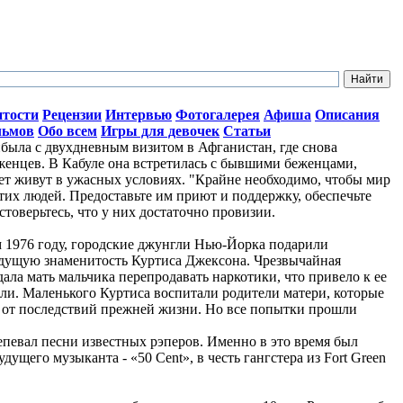
итости
Рецензии
Интервью
Фотогалерея
Афиша
Описания
льмов
Обо всем
Игры для девочек
Статьи
ыла с двухдневным визитом в Афганистан, где снова
женцев. В Кабуле она встретилась с бывшими беженцами,
лет живут в ужасных условиях. "Крайне необходимо, чтобы мир
тих людей. Предоставьте им приют и поддержку, обеспечьте
стоверьтесь, что у них достаточно провизии.
ом 1976 году, городские джунгли Нью-Йорка подарили
дущую знаменитость Куртиса Джексона. Чрезвычайная
ала мать мальчика перепродавать наркотики, что привело к ее
ли. Маленького Куртиса воспитали родители матери, которые
о от последствий прежней жизни. Но все попытки прошли
репевал песни известных рэперов. Именно в это время был
ущего музыканта - «50 Cent», в честь гангстера из Fort Green