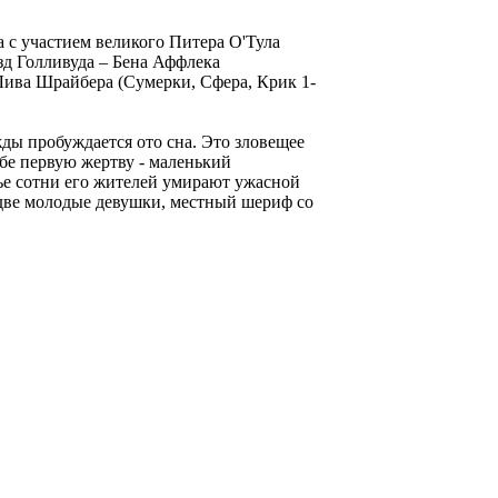
с участием великого Питера О'Тула
зд Голливуда – Бена Аффлека
ива Шрайбера (Сумерки, Сфера, Крик 1-
ды пробуждается ото сна. Это зловещее
бе первую жертву - маленький
е сотни его жителей умирают ужасной
 две молодые девушки, местный шериф со