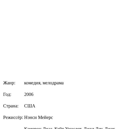
Жанр:
комедия, мелодрама
Год:
2006
Страна:
США
Режиссёр:
Нэнси Мейерс
Кэмерон Диаз, Кейт Уинслет, Джуд Лоу, Джек