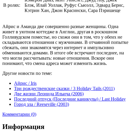
В ролях:
Блэк, Илай Уоллак, Руфус Сьюэлл, Эдвард Бернс,
Кэтрин Хан, Джон Красински, Сара Пэришеще
Айрис и Аманда две совершенно разные женщины. Одна
живет в уютном коттедже в Англии, другая в роскошном
Голливудском поместье, но схожи они в том, что у обеих не
складываются отношения с мужчинами. В отчаянной попытке
сбежать, они знакомятся через интернет и импульсивно
обмениваются домами. В итоге обе встречают последнее, на
что могли рассчитывать: новые отношения. Вскоре они
понимают, что смена адреса может изменить жизнь.
Другие новости по теме:
Айрис / Iris
Три рождественские сказки / 3 Holiday Tails (2011)
Две жизни Леонида Ильича (2006)
Последний отпуск (Последние каникулы) / Last Holiday
Город зла / Reeseville (2003)
Комментарии (0)
Информация