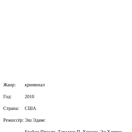
Жанр:
криминал
Год:
2010
Страна:
США
Режиссёр:
Эш Эдамс
Брайан Прэсли, Тараджи П. Хенсон, Эд Харрис,