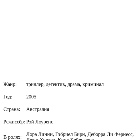
Жанр:
триллер, детектив, драма, криминал
Год:
2005
Страна:
Австралия
Режиссёр:
Рэй Лоуренс
Лора Линни, Гэбриел Бирн, Деборра-Ли Фернесс,
В ролях:
Джон Ховард, Крис Хейвудеще