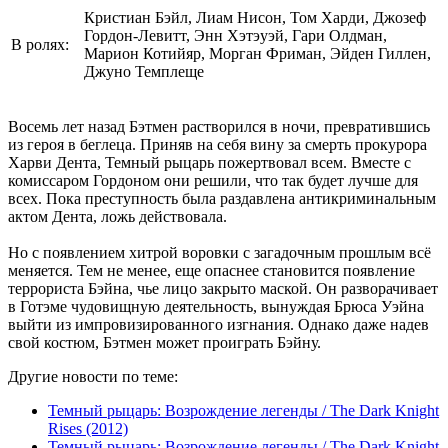
Кристиан Бэйл, Лиам Нисон, Том Харди, Джозеф
Гордон-Левитт, Энн Хэтэуэй, Гари Олдман,
В ролях:
Марион Котийяр, Морган Фриман, Эйден Гиллен,
Джуно Темплеще
Восемь лет назад Бэтмен растворился в ночи, превратившись
из героя в беглеца. Приняв на себя вину за смерть прокурора
Харви Дента, Темный рыцарь пожертвовал всем. Вместе с
комиссаром Гордоном они решили, что так будет лучше для
всех. Пока преступность была раздавлена антикриминальным
актом Дента, ложь действовала.
Но с появлением хитрой воровки с загадочным прошлым всё
меняется. Тем не менее, еще опаснее становится появление
террориста Бэйна, чье лицо закрыто маской. Он разворачивает
в Готэме чудовищную деятельность, вынуждая Брюса Уэйна
выйти из импровизированного изгнания. Однако даже надев
свой костюм, Бэтмен может проиграть Бэйну.
Другие новости по теме:
Темный рыцарь: Возрождение легенды / The Dark Knight
Rises (2012)
Темный рыцарь: Возрождение легенды / The Dark Knight