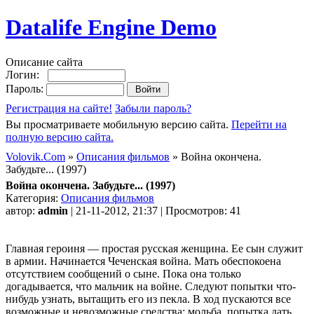
Datalife Engine Demo
Описание сайта
Логин:
Пароль:
Регистрация на сайте!
Забыли пароль?
Вы просматриваете мобильную версию сайта.
Перейти на
полную версию сайта.
Volovik.Com
»
Описания фильмов
» Война окончена.
Забудьте... (1997)
Война окончена. Забудьте... (1997)
Категория:
Описания фильмов
автор:
admin
| 21-11-2012, 21:37 | Просмотров: 41
Главная героиня — простая русская женщина. Ее сын служит
в армии. Начинается Чеченская война. Мать обеспокоена
отсутствием сообщений о сыне. Пока она только
догадывается, что мальчик на войне. Следуют попытки что-
нибудь узнать, вытащить его из пекла. В ход пускаются все
возможные и невозможные средства: мольба, попытка дать