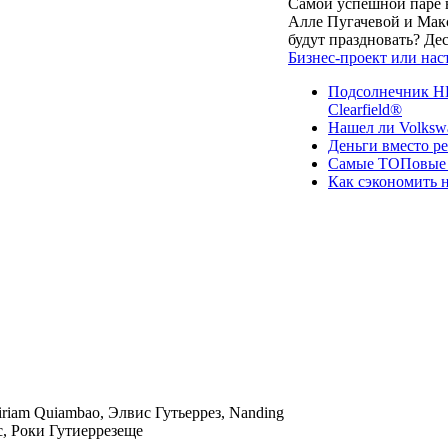
Самой успешной паре в
Алле Пугачевой и Макс
будут праздновать? Д
Бизнес-проект или нас
Подсолнечник НК
Clearfield®
Нашел ли Volksw
Деньги вместо р
Самые ТОПовые с
Как сэкономить н
iriam Quiambao, Элвис Гутьеррез, Nanding
, Роки Гутиеррезеще