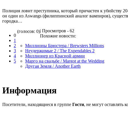
Полиция ловит преступника, который причастен к убийству 20-
он один из Aswangs (филиппинский аналог вампиров), сущест
городка…
| Просмотров - 62
(голосов: 0)
0
Похожие новости:
1
2
Миллионы Брюстера / Brewsters Millions
3
Неудержимые 2 / The Expendables 2
4
Миллионер из Красной армии
5
Марго на свадьбе / Margot at the Wedding
Другая Земля / Another Earth
Информация
Посетители, находящиеся в группе
Гости
, не могут оставлять