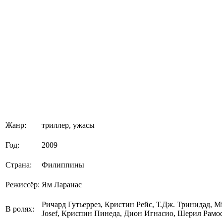
Жанр:
триллер, ужасы
Год:
2009
Страна:
Филиппины
Режиссёр:
Ям Ларанас
Ричард Гутьеррез, Кристин Рейс, Т.Дж. Тринидад, M
В ролях:
Josef, Криспин Пинеда, Дион Игнасио, Шерил Рамос