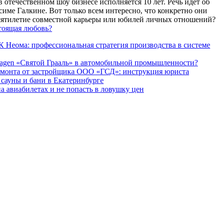
 отечественном шоу бизнесе исполняется 10 лет. Речь идет об
име Галкине. Вот только всем интересно, что конкретно они
есятилетие совместной карьеры или юбилей личных отношений?
тоящая любовь?
 Неома: профессиональная стратегия производства в системе
agen «Святой Грааль» в автомобильной промышленности?
емонта от застройщика ООО «ГСД»: инструкция юриста
ауны и бани в Екатеринбурге
а авиабилетах и не попасть в ловушку цен