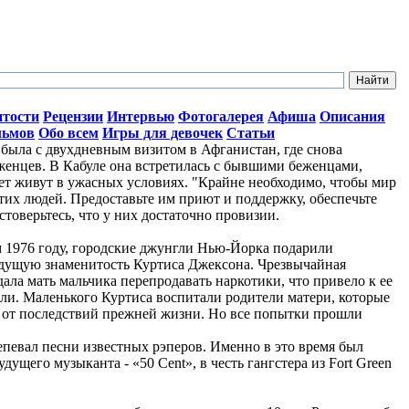
итости
Рецензии
Интервью
Фотогалерея
Афиша
Описания
льмов
Обо всем
Игры для девочек
Статьи
ыла с двухдневным визитом в Афганистан, где снова
женцев. В Кабуле она встретилась с бывшими беженцами,
лет живут в ужасных условиях. "Крайне необходимо, чтобы мир
тих людей. Предоставьте им приют и поддержку, обеспечьте
стоверьтесь, что у них достаточно провизии.
ом 1976 году, городские джунгли Нью-Йорка подарили
дущую знаменитость Куртиса Джексона. Чрезвычайная
ала мать мальчика перепродавать наркотики, что привело к ее
ли. Маленького Куртиса воспитали родители матери, которые
о от последствий прежней жизни. Но все попытки прошли
репевал песни известных рэперов. Именно в это время был
ущего музыканта - «50 Cent», в честь гангстера из Fort Green