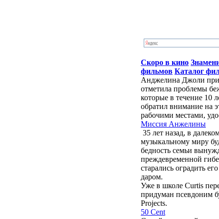
Скоро в кино
Знамен
фильмов
Каталог фи
Анджелина Джоли приб
отметила проблемы бе
которые в течение 10 
обратил внимание на э
рабочими местами, удо
Миссия Анжелины
35 лет назад, в далек
музыкальному миру бу
бедность семьи вынужд
преждевременной гибе
старались оградить ег
даром.
Уже в школе Curtis пе
придуман псевдоним буд
Projects.
50 Cent