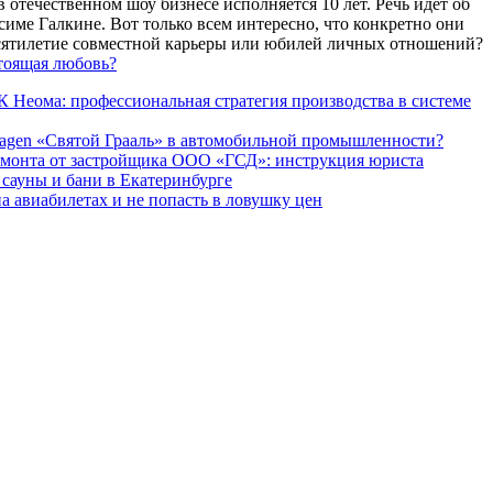
 отечественном шоу бизнесе исполняется 10 лет. Речь идет об
име Галкине. Вот только всем интересно, что конкретно они
есятилетие совместной карьеры или юбилей личных отношений?
тоящая любовь?
 Неома: профессиональная стратегия производства в системе
agen «Святой Грааль» в автомобильной промышленности?
емонта от застройщика ООО «ГСД»: инструкция юриста
ауны и бани в Екатеринбурге
а авиабилетах и не попасть в ловушку цен