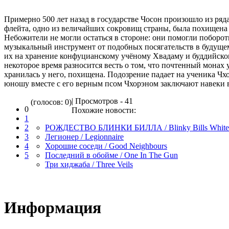
Примерно 500 лет назад в государстве Чосон произошло из ря
флейта, одно из величайших сокровищ страны, была похищена и
Небожители не могли остаться в стороне: они помогли поборот
музыкальный инструмент от подобных посягательств в будущем,
их на хранение конфуцианскому учёному Хвадаму и буддийско
некоторое время разносится весть о том, что почтенный монах у
хранилась у него, похищена. Подозрение падает на ученика Чх
юношу вместе с его верным псом Чхорэном заключают навеки в
| Просмотров - 41
(голосов: 0)
0
Похожие новости:
1
2
РОЖДЕСТВО БЛИНКИ БИЛЛА / Blinky Bills White 
3
Легионер / Legionnaire
4
Хорошие соседи / Good Neighbours
5
Последний в обойме / One In The Gun
Три хиджаба / Three Veils
Информация