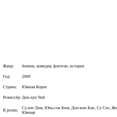
Жанр:
боевик, комедия, фэнтези, история
Год:
2009
Страна:
Южная Корея
Режиссёр:
Дон-хун Чой
Су-юн Лим, Юнь-cок Ким, Дон-вон Кан, Су Сео, Жи
В ролях:
Юнеще