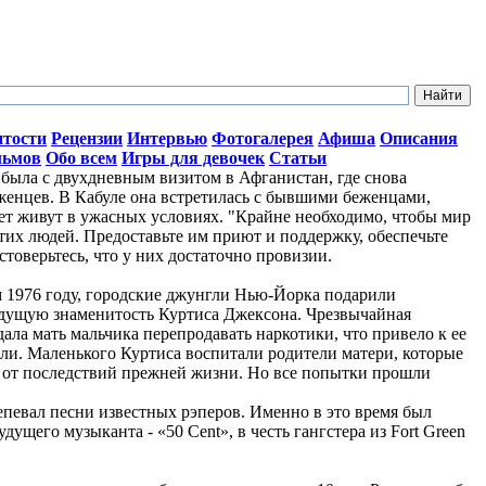
итости
Рецензии
Интервью
Фотогалерея
Афиша
Описания
льмов
Обо всем
Игры для девочек
Статьи
ыла с двухдневным визитом в Афганистан, где снова
женцев. В Кабуле она встретилась с бывшими беженцами,
лет живут в ужасных условиях. "Крайне необходимо, чтобы мир
тих людей. Предоставьте им приют и поддержку, обеспечьте
стоверьтесь, что у них достаточно провизии.
ом 1976 году, городские джунгли Нью-Йорка подарили
дущую знаменитость Куртиса Джексона. Чрезвычайная
ала мать мальчика перепродавать наркотики, что привело к ее
ли. Маленького Куртиса воспитали родители матери, которые
о от последствий прежней жизни. Но все попытки прошли
репевал песни известных рэперов. Именно в это время был
ущего музыканта - «50 Cent», в честь гангстера из Fort Green