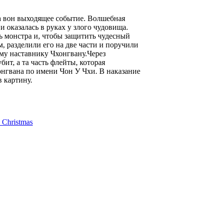
да вон выходящее событие. Волшебная
 оказалась в руках у злого чудовища.
ь монстра и, чтобы защитить чудесный
 разделили его на две части и поручили
му наставнику Чхонгвану.Через
бит, а та часть флейты, которая
онгвана по имени Чон У Чхи. В наказание
 картину.
Christmas