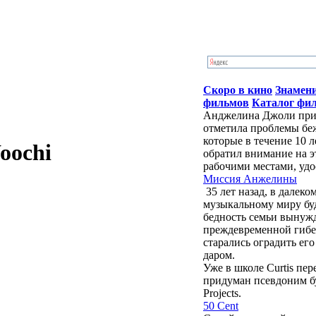
Скоро в кино
Знамен
фильмов
Каталог фи
Анджелина Джоли приб
отметила проблемы бе
которые в течение 10 
oochi
обратил внимание на э
рабочими местами, удо
Миссия Анжелины
35 лет назад, в далек
музыкальному миру бу
бедность семьи вынужд
преждевременной гибе
старались оградить ег
даром.
Уже в школе Curtis пе
придуман псевдоним буд
Projects.
50 Cent