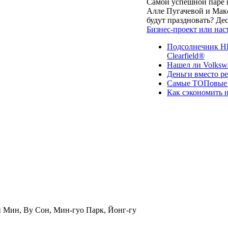
Самой успешной паре в
Алле Пугачевой и Макс
будут праздновать? Д
Бизнес-проект или нас
Подсолнечник НК
Clearfield®
Нашел ли Volksw
Деньги вместо р
Самые ТОПовые с
Как сэкономить н
 Мин, Ву Сон, Мин-гуо Парк, Йонг-гу