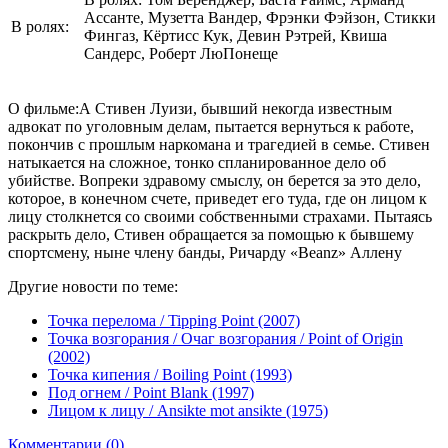
Ассанте, Музетта Вандер, Фрэнки Фэйзон, Стикки
В ролях:
Фингаз, Кёртисс Кук, Девин Рэтрей, Квиша
Сандерс, Роберт ЛюПонеще
О фильме:А Стивен Луизи, бывший некогда известным
адвокат по уголовным делам, пытается вернуться к работе,
покончив с прошлым наркомана и трагедией в семье. Стивен
натыкается на сложное, тонко спланированное дело об
убийстве. Вопреки здравому смыслу, он берется за это дело,
которое, в конечном счете, приведет его туда, где он лицом к
лицу столкнется со своими собственными страхами. Пытаясь
раскрыть дело, Стивен обращается за помощью к бывшему
спортсмену, ныне члену банды, Ричарду «Beanz» Аллену
Другие новости по теме:
Точка перелома / Tipping Point (2007)
Точка возгорания / Очаг возгорания / Point of Origin
(2002)
Точка кипения / Boiling Point (1993)
Под огнем / Point Blank (1997)
Лицом к лицу / Ansikte mot ansikte (1975)
Комментарии (0)