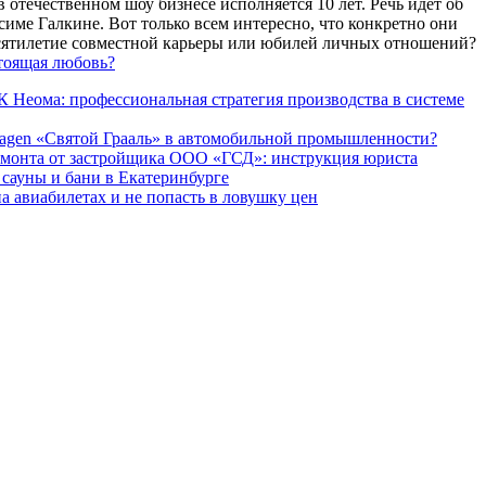
 отечественном шоу бизнесе исполняется 10 лет. Речь идет об
име Галкине. Вот только всем интересно, что конкретно они
есятилетие совместной карьеры или юбилей личных отношений?
тоящая любовь?
 Неома: профессиональная стратегия производства в системе
agen «Святой Грааль» в автомобильной промышленности?
емонта от застройщика ООО «ГСД»: инструкция юриста
ауны и бани в Екатеринбурге
а авиабилетах и не попасть в ловушку цен