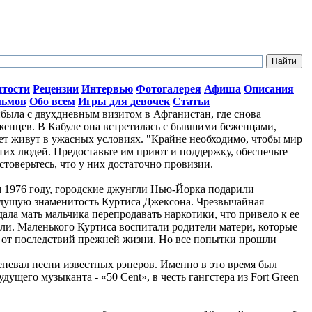
итости
Рецензии
Интервью
Фотогалерея
Афиша
Описания
льмов
Обо всем
Игры для девочек
Статьи
ыла с двухдневным визитом в Афганистан, где снова
женцев. В Кабуле она встретилась с бывшими беженцами,
лет живут в ужасных условиях. "Крайне необходимо, чтобы мир
тих людей. Предоставьте им приют и поддержку, обеспечьте
стоверьтесь, что у них достаточно провизии.
ом 1976 году, городские джунгли Нью-Йорка подарили
дущую знаменитость Куртиса Джексона. Чрезвычайная
ала мать мальчика перепродавать наркотики, что привело к ее
ли. Маленького Куртиса воспитали родители матери, которые
о от последствий прежней жизни. Но все попытки прошли
репевал песни известных рэперов. Именно в это время был
ущего музыканта - «50 Cent», в честь гангстера из Fort Green