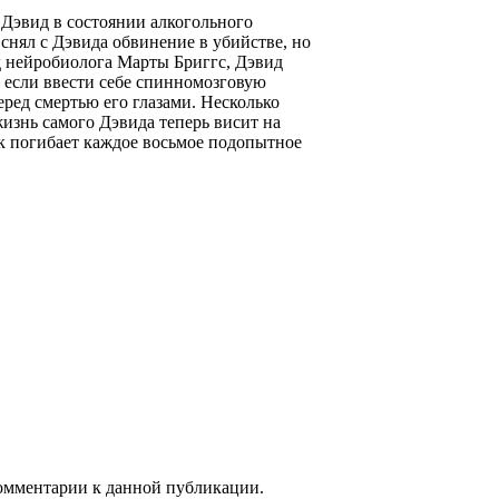
 Дэвид в состоянии алкогольного
 снял с Дэвида обвинение в убийстве, но
д нейробиолога Марты Бриггс, Дэвид
, если ввести себе спинномозговую
ред смертью его глазами. Несколько
изнь самого Дэвида теперь висит на
ак погибает каждое восьмое подопытное
 комментарии к данной публикации.