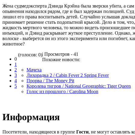
Жена судмедэксперта Дэвида Крэйна была зверски убита, а сам
опьянения находился рядом, где и был задержан полицией. Суд
лишил его права воспитывать детей. Случайно услышав докла
принимает решение стать подопытной крысой. Дело в том, что
жидкость мертвого человека, то можно видеть произошедшее пе
инъекций, и Дэвид раскрывает жуткое преступление. Однако, ж
волоске - выберется он из этого эксперимента или погибнет, к
животное?
| Просмотров - 41
(голосов: 0)
0
Похожие новости:
1
2
Мачеха
3
Лихорадка 2 / Cabin Fever 2 Spring Fever
4
Прорва / The Money Pit
5
Королева тигров / National Geographic: Tiger Queen
Голос из прошлого / Carolina Moon
Информация
Посетители, находящиеся в группе
Гости
, не могут оставлять