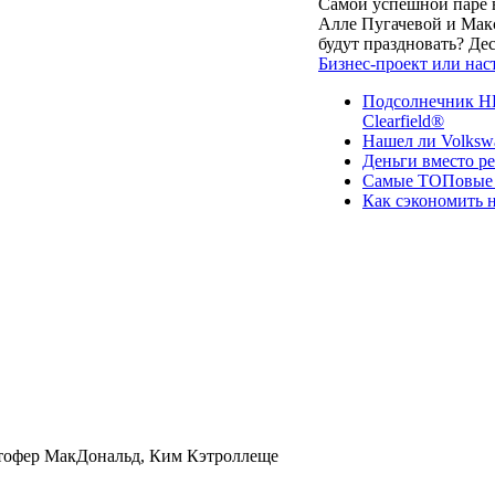
Самой успешной паре в
Алле Пугачевой и Макс
будут праздновать? Д
Бизнес-проект или нас
Подсолнечник НК
Clearfield®
Нашел ли Volksw
Деньги вместо р
Самые ТОПовые с
Как сэкономить н
стофер МакДональд, Ким Кэтроллеще