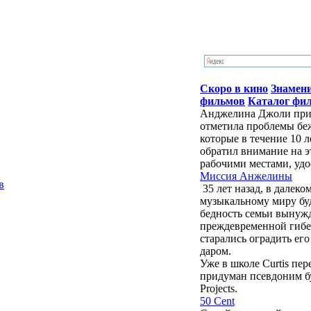
Скоро в кино
Знамен
фильмов
Каталог фи
Анджелина Джоли приб
отметила проблемы бе
которые в течение 10 
обратил внимание на э
рабочими местами, удо
Миссия Анжелины
в
35 лет назад, в далек
музыкальному миру бу
бедность семьи вынужд
преждевременной гибе
старались оградить ег
даром.
Уже в школе Curtis пе
придуман псевдоним буд
Projects.
50 Cent