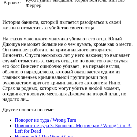
В ролях:
Феррер
История бандита, который пытается разобраться в своей
жизни и отомстить за убийство своего отца.
На глазах маленького мальчика убивают его отца. Юный
Джошуа не может больше не о чем думать, кроме как о мести.
Он начинает работать на криминального авторитета
Винсента. Спустя несколько лет у него наконец-то выпадает
случай отомстить за смерть отца, но по воле того же случая
его босс Винсент ошибочно убивает , на первый взгляд,
обычного наркодиллера, который оказывается одним из
главных звеньев криминальной группировки под
руководством другого криминального авторитета Нино.
Страх за родных, которых могут убить в любой момент,
отодвигает кровную месть для Джошуа на второй план, но
надолго ли....
Другие новости по теме:
Поворот не туда / Wrong Turn
Поворот не туда 3: Брошены Мертвецам / Wrong Turn 3:
Left for Dead
Невезучий / The Wrong Guy