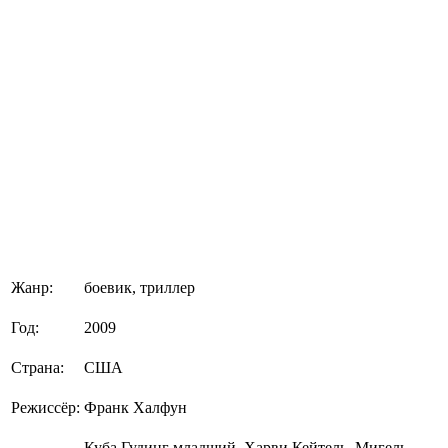
Жанр:
боевик, триллер
Год:
2009
Страна:
США
Режиссёр:
Франк Халфун
Куба Гудинг младший, Харви Кейтель, Мигель