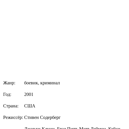
Жанр:
боевик, криминал
Год:
2001
Страна:
США
Режиссёр:
Стивен Содерберг
Джордж Клуни, Брэд Питт, Мэтт Деймон, Кейси