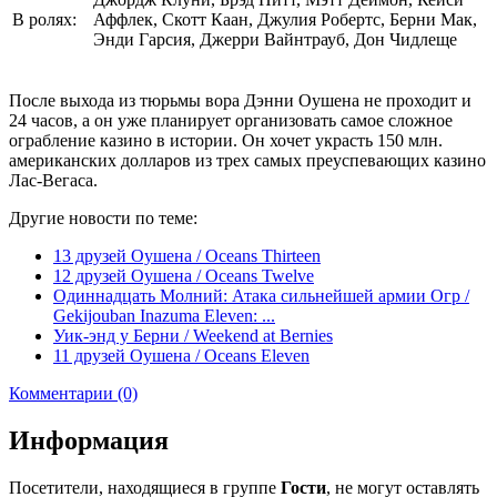
В ролях:
Аффлек, Скотт Каан, Джулия Робертс, Берни Мак,
Энди Гарсия, Джерри Вайнтрауб, Дон Чидлеще
После выхода из тюрьмы вора Дэнни Оушена не проходит и
24 часов, а он уже планирует организовать самое сложное
ограбление казино в истории. Он хочет украсть 150 млн.
американских долларов из трех самых преуспевающих казино
Лас-Вегаса.
Другие новости по теме:
13 друзей Оушена / Oceans Thirteen
12 друзей Оушена / Oceans Twelve
Одиннадцать Молний: Атака сильнейшей армии Огр /
Gekijouban Inazuma Eleven: ...
Уик-энд у Берни / Weekend at Bernies
11 друзей Оушена / Oceans Eleven
Комментарии (0)
Информация
Посетители, находящиеся в группе
Гости
, не могут оставлять