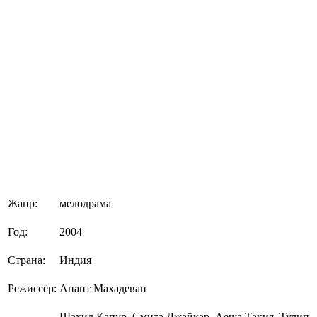
Жанр:
мелодрама
Год:
2004
Страна:
Индия
Режиссёр:
Анант Махадеван
Шахид Капур, Смита Джайкар, Аеша Такия, Тулип