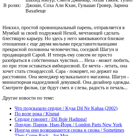
В ролях:
Джоши, Соха Али Кхан, Гульшан Гровер, Зарина
Вахабеще
Никхил, простой провинциальный парень, отправляется в
Мумбай за своей подружкой Нехой, мечтающей сделать
блестящую карьеру. Но здесь у него завязываются близкие
отношения с еще двумя милыми представительницами
прекрасной половины человечества, соседкой Шагун и
продавщицей Сарой. И теперь ему совсем не просто
разобраться в собственных чувствах… Неха - может любить,
но при этом оставаться амбициозной. Ее мечта - летать, она
хочет стать стюардессой. Сара - покоряет, но держит на
расстоянии. Она менеджер музыкального магазина. Шагун -
миниатюрная надоедливой девушкой. Она дизайнер одежды.
Смотрите фильм, где будут смех и слезы, радость и печаль...
Другие новости по теме:
Что подсказало сердце / Kyaa Dil Ne Kahaa (2002)
По воле рока / Kismat
Сердце говорит / Dil Bole Hadippa!
Лондон, Париж, Нью-Йорк / London Paris New York
Иногда они возвращаются снова и снова / Sometimes
They Come Back... for Mor ...