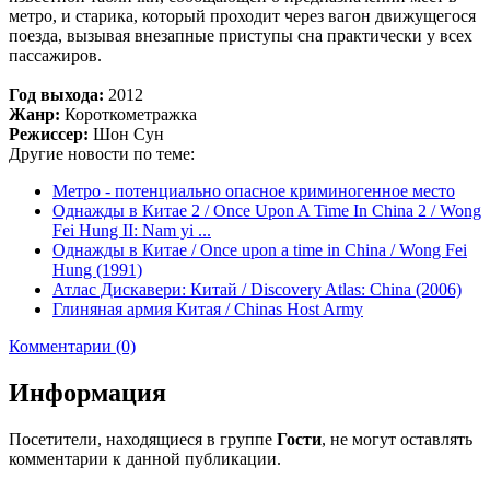
метро, и старика, который проходит через вагон движущегося
поезда, вызывая внезапные приступы сна практически у всех
пассажиров.
Год выхода:
2012
Жанр:
Короткометражка
Режиссер:
Шон Сун
Другие новости по теме:
Метро - потенциально опасное криминогенное место
Однажды в Китае 2 / Once Upon A Time In China 2 / Wong
Fei Hung II: Nam yi ...
Однажды в Китае / Once upon a time in China / Wong Fei
Hung (1991)
Атлас Дискавери: Китай / Discovery Atlas: China (2006)
Глиняная армия Китая / Chinas Host Army
Комментарии (0)
Информация
Посетители, находящиеся в группе
Гости
, не могут оставлять
комментарии к данной публикации.