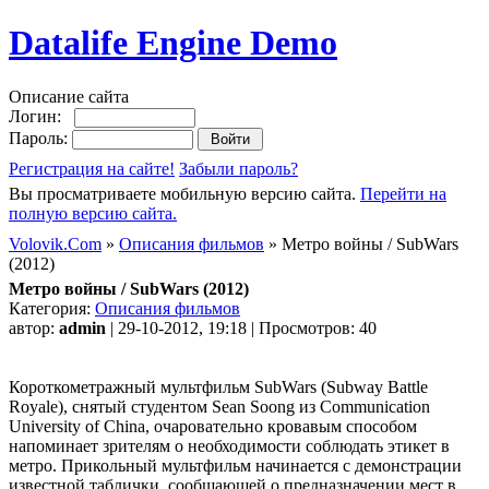
Datalife Engine Demo
Описание сайта
Логин:
Пароль:
Регистрация на сайте!
Забыли пароль?
Вы просматриваете мобильную версию сайта.
Перейти на
полную версию сайта.
Volovik.Com
»
Описания фильмов
» Метро войны / SubWars
(2012)
Метро войны / SubWars (2012)
Категория:
Описания фильмов
автор:
admin
| 29-10-2012, 19:18 | Просмотров: 40
Короткометражный мультфильм SubWars (Subway Battle
Royale), снятый студентом Sean Soong из Communication
University of China, очаровательно кровавым способом
напоминает зрителям о необходимости соблюдать этикет в
метро. Прикольный мультфильм начинается с демонстрации
известной таблички, сообщающей о предназначении мест в