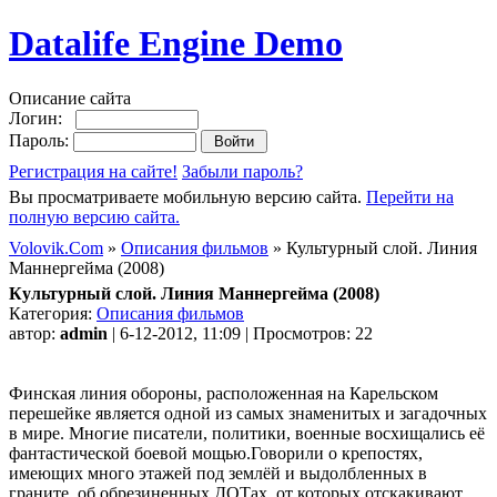
Datalife Engine Demo
Описание сайта
Логин:
Пароль:
Регистрация на сайте!
Забыли пароль?
Вы просматриваете мобильную версию сайта.
Перейти на
полную версию сайта.
Volovik.Com
»
Описания фильмов
» Культурный слой. Линия
Маннергейма (2008)
Культурный слой. Линия Маннергейма (2008)
Категория:
Описания фильмов
автор:
admin
| 6-12-2012, 11:09 | Просмотров: 22
Финская линия обороны, расположенная на Карельском
перешейке является одной из самых знаменитых и загадочных
в мире. Многие писатели, политики, военные восхищались её
фантастической боевой мощью.Говорили о крепостях,
имеющих много этажей под землёй и выдолбленных в
граните, об обрезиненных ДОТах, от которых отскакивают