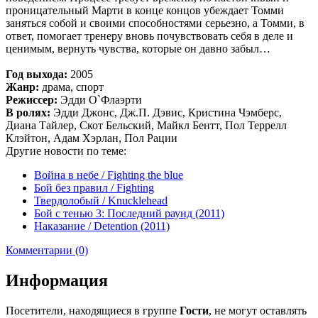
проницательный Марти в конце концов убеждает Томми
заняться собой и своими способностями серьезно, а Томми, в
ответ, помогает тренеру вновь почувствовать себя в деле и
ценимым, вернуть чувства, которые он давно забыл…
Год выхода:
2005
Жанр:
драма, спорт
Режиссер:
Эдди О`Флаэрти
В ролях:
Эдди Джонс, Дж.П. Дэвис, Кристина Чэмберс,
Диана Тайлер, Скот Бельский, Майкл Бентт, Пол Террелл
Клэйтон, Адам Хэрлан, Пол Рации
Другие новости по теме:
Война в небе / Fighting the blue
Бой без правил / Fighting
Твердолобый / Knucklehead
Бой с тенью 3: Последний раунд (2011)
Наказание / Detention (2011)
Комментарии (0)
Информация
Посетители, находящиеся в группе
Гости
, не могут оставлять