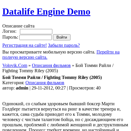
Datalife Engine Demo
Описание сайта
Логин:
Пароль:
Регистрация на сайте!
Забыли пароль?
Вы просматриваете мобильную версию сайта.
Перейти на
полную версию сайта.
Volovik.Com
»
Описания фильмов
» Бой Томми Райли /
Fighting Tommy Riley (2005)
Бой Томми Райли / Fighting Tommy Riley (2005)
Категория:
Описания фильмов
автор:
admin
| 29-11-2012, 00:27 | Просмотров: 40
Одинокий, со слабым здоровьем бывший боксер Марти
Голдберг пытается вернуться на ринг в качестве тренера и,
кажется, сама судьба приводит его к Томми, молодому
человеку с чистым талантом бойца, но с досаждающием его
прошлым, проблемой с любимой женщиной и деструктивным
поведением. Процесс требует времени, но настойчивый и