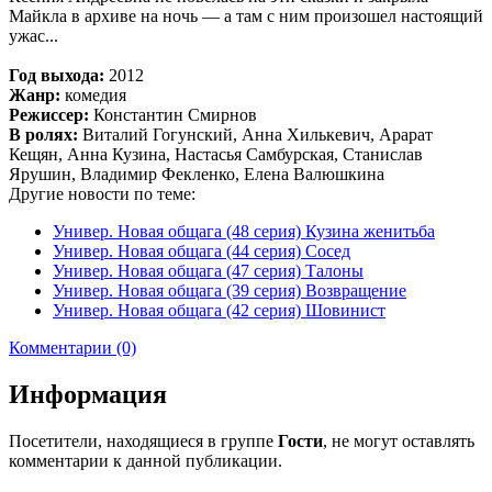
Майкла в архиве на ночь — а там с ним произошел настоящий
ужас...
Год выхода:
2012
Жанр:
комедия
Режиссер:
Константин Смирнов
В ролях:
Виталий Гогунский, Анна Хилькевич, Арарат
Кещян, Анна Кузина, Настасья Самбурская, Станислав
Ярушин, Владимир Фекленко, Елена Валюшкина
Другие новости по теме:
Универ. Новая общага (48 серия) Кузина женитьба
Универ. Новая общага (44 серия) Сосед
Универ. Новая общага (47 серия) Талоны
Универ. Новая общага (39 серия) Возвращение
Универ. Новая общага (42 серия) Шовинист
Комментарии (0)
Информация
Посетители, находящиеся в группе
Гости
, не могут оставлять
комментарии к данной публикации.