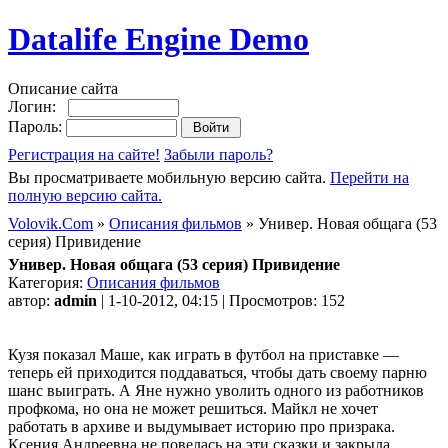
Datalife Engine Demo
Описание сайта
Логин:
Пароль:
Регистрация на сайте!
Забыли пароль?
Вы просматриваете мобильную версию сайта.
Перейти на
полную версию сайта.
Volovik.Com
»
Описания фильмов
» Универ. Новая общага (53
серия) Привидение
Универ. Новая общага (53 серия) Привидение
Категория:
Описания фильмов
автор:
admin
| 1-10-2012, 04:15 | Просмотров: 152
Кузя показал Маше, как играть в футбол на приставке —
теперь ей приходится поддаваться, чтобы дать своему парню
шанс выиграть. А Яне нужно уволить одного из работников
профкома, но она не может решиться. Майкл не хочет
работать в архиве и выдумывает историю про призрака.
Ксения Андреевна не повелась на эти сказки и закрыла